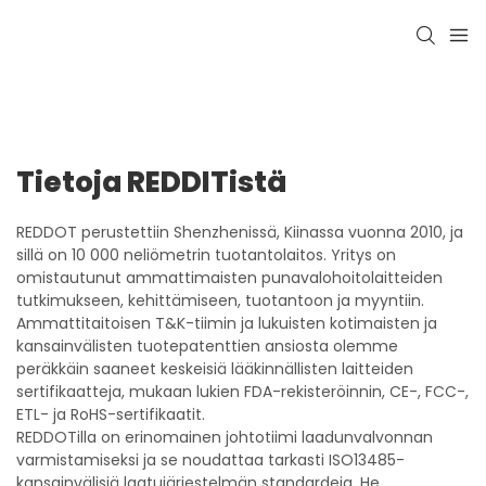
Tietoja REDDITistä
REDDOT perustettiin Shenzhenissä, Kiinassa vuonna 2010, ja
sillä on 10 000 neliömetrin tuotantolaitos. Yritys on
omistautunut ammattimaisten punavalohoitolaitteiden
tutkimukseen, kehittämiseen, tuotantoon ja myyntiin.
Ammattitaitoisen T&K-tiimin ja lukuisten kotimaisten ja
kansainvälisten tuotepatenttien ansiosta olemme
peräkkäin saaneet keskeisiä lääkinnällisten laitteiden
sertifikaatteja, mukaan lukien FDA-rekisteröinnin, CE-, FCC-,
ETL- ja RoHS-sertifikaatit.
REDDOTilla on erinomainen johtotiimi laadunvalvonnan
varmistamiseksi ja se noudattaa tarkasti ISO13485-
kansainvälisiä laatujärjestelmän standardeja. He