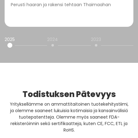
Perusti haaran ja rakensi tehtaan Thaimaahan
2025
2024
2023
2
Todistuksen Pätevyys
Yrityksellämme on ammattitaitoinen tuotekehitystiimi,
ja olemme saaneet lukuisia kotimaisia ​​ja kansainvälisiä
tuotepatentteja. Olemme myös saaneet FDA-
rekisteröinnin sekä sertifikaatteja, kuten CE, FCC, ETL ja
RoHS.