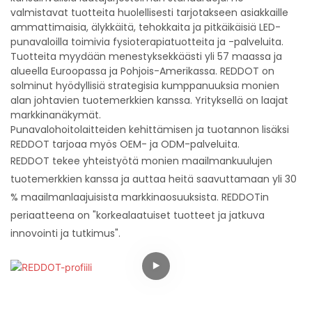
valmistavat tuotteita huolellisesti tarjotakseen asiakkaille
ammattimaisia, älykkäitä, tehokkaita ja pitkäikäisiä LED-
punavaloilla toimivia fysioterapiatuotteita ja -palveluita.
Tuotteita myydään menestyksekkäästi yli 57 maassa ja
alueella Euroopassa ja Pohjois-Amerikassa. REDDOT on
solminut hyödyllisiä strategisia kumppanuuksia monien
alan johtavien tuotemerkkien kanssa. Yrityksellä on laajat
markkinanäkymät.
Punavalohoitolaitteiden kehittämisen ja tuotannon lisäksi
REDDOT tarjoaa myös OEM- ja ODM-palveluita.
REDDOT tekee yhteistyötä monien maailmankuulujen
tuotemerkkien kanssa ja auttaa heitä saavuttamaan yli 30
% maailmanlaajuisista markkinaosuuksista. REDDOTin
periaatteena on "korkealaatuiset tuotteet ja jatkuva
innovointi ja tutkimus".