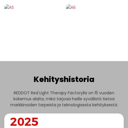
Kehityshistoria
REDDOT Red Light Therapy Factorylla on 15 vuoden
kokemus alalta, mikä tarjoaa heille syvällistä tietoa
markkinoiden tarpeista ja teknologisesta kehityksestä.
2025