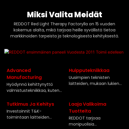
Miksi Valita Meidät
REDDOT Red Light Therapy Factorylla on 15 vuoden
kokemus alalta, mikä tarjoaa heille syvällistä tietoa
markkinoiden tarpeista ja teknologisesta kehityksestä.
Advanced
Huipputekniikkaa
Manufacturing
Uusimpien teknisten
laitteiden, mukaan lukien
Hyödynnä kehittynyttä
edistyneet LED-sirut,
valmistustekniikkaa, kuten
tarkkuusoptiikka ja
automatisoituja nopeita
lämmönhallintajärjestelmä
sijoituskoneita,
Tutkimus Ja Kehitys
Laaja Valikoima
t, käyttöönotto korkean
varmistaaksesi tuotannon
Tuotteita
Investoinnit T&K-
suorituskyvyn punaisen
tehokkuuden ja
toimintaan laitteiden
REDDOT tarjoaa
valon hoitolaitteiden
johdonmukaisuuden
ominaisuuksien jatkuvaan
monipuolisia
valmistamiseksi