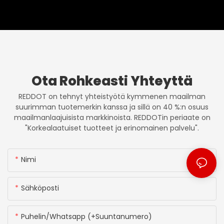
parantamiseen ja
punavalohoitotuotteita,
innovatiivisten tuotteiden
kuten kädessä pidettäviä
kehittämiseen, jotka
laitteita,
vastaavat asiakkaiden
paneelijärjestelmiä,
muuttuviin vaatimuksiin
maskeja ja puettavaa
teknologiaa, jotka
vastaavat erilaisiin
käyttäjämieltymyksiin ja
Ota Rohkeasti Yhteyttä
sovelluksiin.
REDDOT on tehnyt yhteistyötä kymmenen maailman
suurimman tuotemerkin kanssa ja sillä on 40 %:n osuus
maailmanlaajuisista markkinoista. REDDOTin periaate on
"Korkealaatuiset tuotteet ja erinomainen palvelu".
Nimi
Sähköposti
Puhelin/whatsapp (+suuntanumero)