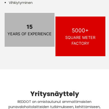
Vihkiytyminen
15
5000+
YEARS OF EXPERIENCE
SQUARE METER
FACTORY
Yritysnäyttely
REDDOT on omistautunut ammattimaisten
punavalohoitolaitteiden tutkimukseen, kehittämiseen,