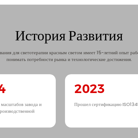
История Развития
ания для светотерапии красным светом имеет 15-летний опыт работ
понимать потребности рынка и технологические достижения.
4
2023
 масштабов завода и
Прошел сертификацию ISO134
роизводственной