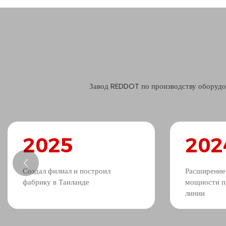
Завод REDDOT по производству оборудов
2025
202
Создал филиал и построил
Расширение
фабрику в Таиланде
мощности п
линии