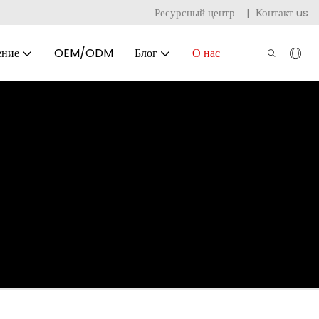
Ресурсный центр
|
Контакт us
ение
OEM/ODM
Блог
О нас