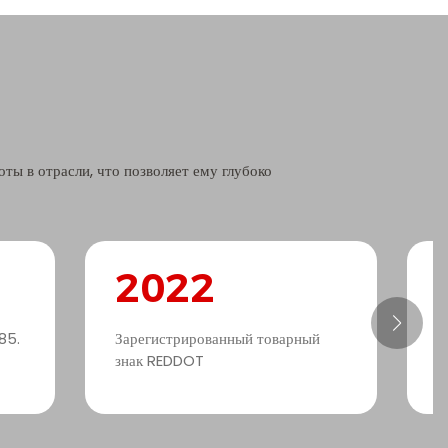
ы в отрасли, что позволяет ему глубоко
2022
85.
Зарегистрированный товарный
П
знак REDDOT
н