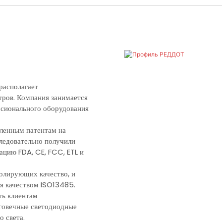
располагает
ров. Компания занимается
ссионального оборудования
сленным патентам на
следовательно получили
ацию FDA, CE, FCC, ETL и
олирующих качество, и
я качеством ISO13485.
ть клиентам
лговечные светодиодные
о света.