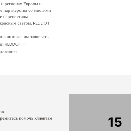
 и регионах Европы и
е партнерства со многими
е перспективы.
и красным светом, REDDOT
и, помогая им завоевать
цип REDDOT —
дования».
ов.
15
тремитесь помочь клиентам