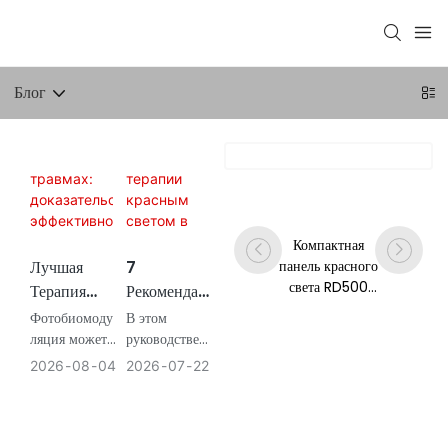
Блог
Компактная
Лучшая
7
панель красного
света RD500
Терапия
Рекомендац
для
Красным
Ий По
Фотобиомоду
В этом
направленной
Светом При
Дозировке
ляция может
руководстве
светотерапии
способствоват
объясняется,
Травмах:
Терапии
2026
08
04
2026
07
22
кожи
ь улучшению
как
Доказательс
Красным
некоторых
рассчитать
Тва
Светом В
результатов
дозу
Эффективн
Зависимост
восстановлен
облучения