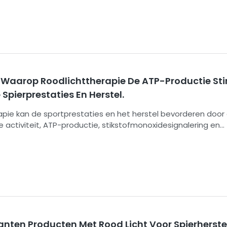
schrijft de belangrijkste mechanismen, praktische voordelen,
dosering en veiligheidsmaatregelen, waaronder oogbescher
trole en medische goedkeuring bij complexe gezondheidsp
 Waarop Roodlichttherapie De ATP-Productie Sti
 Spierprestaties En Herstel.
apie kan de sportprestaties en het herstel bevorderen door
 activiteit, ATP-productie, stikstofmonoxidesignalering en
ocessen te beïnvloeden. Gebruikt vóór de training kan het
ertragen; na de training kan het spierpijn verminderen en
 bevorderen. De juiste golflengte, dosis, timing, afstand en
output van het apparaat zijn essentieel.
nten Producten Met Rood Licht Voor Spierherste