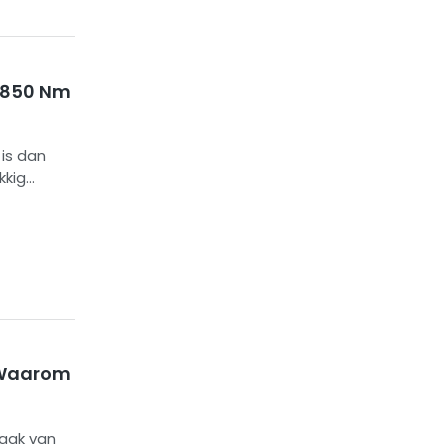
s 850 Nm
 is dan
kkig
legt
 om de
: Waarom
maak van