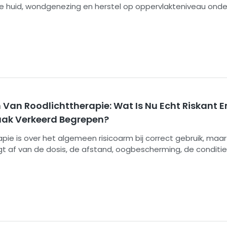
de huid, wondgenezing en herstel op oppervlakteniveau ond
an mitochondriale fotobiomodulatie. Het vergelijkt ook de g
50 nm en 1060 nm en laat kopers zien hoe ze de bestralingss
, veiligheid en apparaatspecificaties kunnen beoordelen.
Van Roodlichttherapie: Wat Is Nu Echt Riskant 
aak Verkeerd Begrepen?
pie is over het algemeen risicoarm bij correct gebruik, maa
ngt af van de dosis, de afstand, oogbescherming, de conditi
e kwaliteit van het apparaat. De belangrijkste risico's zijn di
van de ogen, overmatige stralingsintensiteit, lichtgevoelighei
cumentatie en onveilig gebruik bij bepaalde medische aan