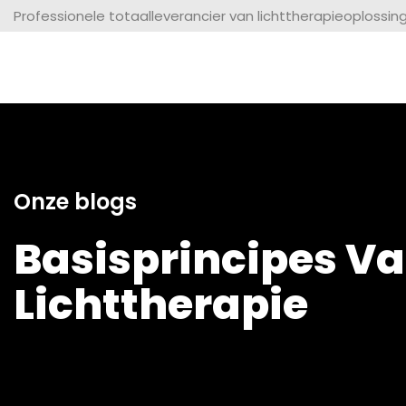
Professionele totaalleverancier van lichttherapieoplossin
Onze blogs
Basisprincipes V
Lichttherapie