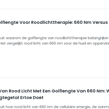
olflengte Voor Roodlichttherapie: 660 Nm Versu
gt uit waarom de golflengte van roodlichttherapie belangrijker
et vergelijkt rood licht van 660 nm voor de huid en oppervla
bij-infrarood licht van 850 nm voor spieren en gewrichten, 
 twee golflengten uit en biedt kopers een praktisch kader
an apparaten te beoordelen.
Van Rood Licht Met Een Golflengte Van 660 Nm
gtegetal Ertoe Doet
gt uit hoe rood licht van 660 nm de cellulaire energie, de aan