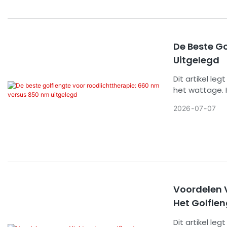
De Beste G
Uitgelegd
Dit artikel le
het wattage. H
weefsel met na
2026
07
07
apparaten met
beweringen v
Voordelen 
Het Golflen
Dit artikel le