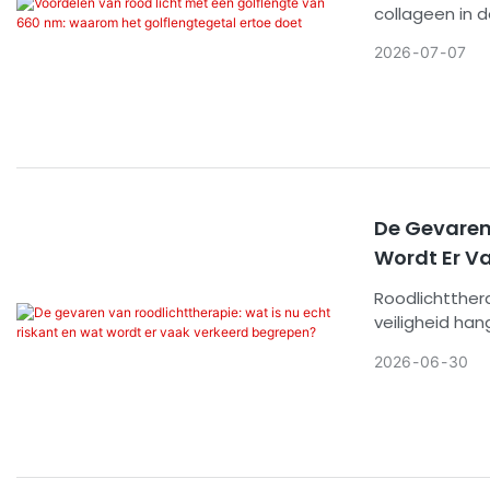
collageen in 
door middel v
2026
07
07
van 630 nm, 8
afstand, dosis
De Gevaren 
Wordt Er V
Roodlichtthera
veiligheid ha
gebruiker en d
2026
06
30
blootstelling 
gebrekkige do