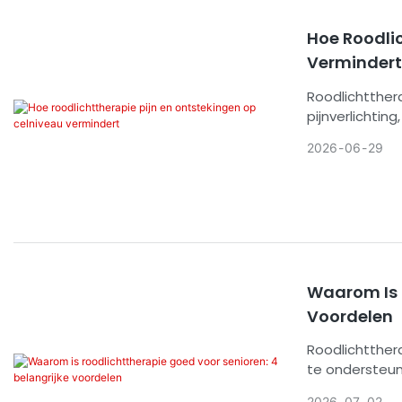
Hoe Roodli
Vermindert
Roodlichtthera
pijnverlichtin
golflengtes, b
2026
06
29
bewijs hiervo
bewegingsappa
algemene ziek
Waarom Is R
Voordelen
Roodlichtther
te ondersteun
bevorderen, g
2026
07
02