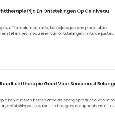
chttherapie Pijn En Ontstekingen Op Celniveau
pie, of fotobiomodulatie, kan bijdragen aan plaatselijke
g, herstel en het moduleren van ontstekingen, mits de juiste
estralingssterkte, dosis en apparatuurkwaliteit worden gebru
or is het sterkst voor bepaalde aandoeningen van het
raat, terwijl beweringen over de effectiviteit bij de behand
ten nog niet zijn onderbouwd.
oodlichttherapie Goed Voor Senioren: 4 Belangr
apie kan ouderen helpen door de energieproductie van mit
en, ontstekingen in balans te brengen, collageenherstel te
ewrichtscomfort te verbeteren en de bloedsomloop te stim