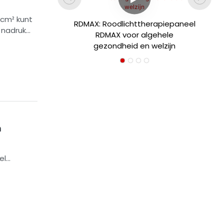
kelijke
/cm² kunt
RDMAX: Roodlichttherapiepaneel
engten
 nadruk
RDMAX voor algehele
srespons,
gezondheid en welzijn
he
e
n
el
nagement,
t worden
s bij