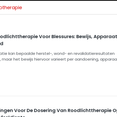
totherapie
odlichttherapie Voor Blessures: Bewijs, Apparaa
id
tie kan bepaalde herstel-, wond- en revalidatieresultaten
 maar het bewijs hiervoor varieert per aandoening, apparaa
ids beschrijft de mechanismen, golflengten, apparaatvormen
iligheid en wettelijke controles, met de nadruk dat roodlicht
 moet zijn op – en geen vervanging van – klinische beoordel
hte zorg.
ingen Voor De Dosering Van Roodlichttherapie O