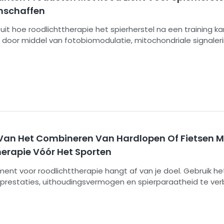
nschaffen
gt uit hoe roodlichttherapie het spierherstel na een training ka
door middel van fotobiomodulatie, mitochondriale signaleri
processen, het in evenwicht brengen van oxidatieve stress 
ontstekingen. Het behandelt ook de golflengten van 660 nm
kening, behandelingsduur, apparaatkwaliteit, veiligheidsasp
stelroutines.
Van Het Combineren Van Hardlopen Of Fietsen M
herapie Vóór Het Sporten
ent voor roodlichttherapie hangt af van je doel. Gebruik het
e prestaties, uithoudingsvermogen en spierparaatheid te ver
 je training om het herstel te bevorderen, spierpijn te verm
onsistentie de volgende dag te verbeteren. Een constante d
het apparaat, de golflengte, de afstand en de veiligheidsvoo