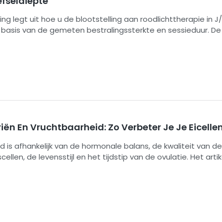
fseldiepte
RDPRO1500-FS7: Onafhan
ng legt uit hoe u de blootstelling aan roodlichttherapie in J
regeling voor 7 golfl
basis van de gemeten bestralingssterkte en sessieduur. De
engte, behandelafstand, weefseldiepte en de bifasische dosi
t op onderzoek gebaseerde referentiewaarden en praktisc
 het bijhouden van de blootstelling – geen vaste medisch
ën En Vruchtbaarheid: Zo Verbeter Je Je Eicelle
 is afhankelijk van de hormonale balans, de kwaliteit van de
ellen, de levensstijl en het tijdstip van de ovulatie. Het artik
 bewijs gebaseerde adviezen over voeding, slaap, stressma
 van de menstruatiecyclus en wanneer medische hulp moe
 Daarnaast wordt roodlichttherapie gepresenteerd als een
plementaire benadering waarvoor nog meer klinisch bewij
is.