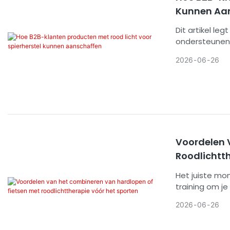
Kunnen Aa
Dit artikel le
ondersteunen 
gerelateerde 
2026
06
26
oplossen van 
nm, dosisbere
praktische her
Voordelen 
Roodlichtt
Het juiste mom
training om j
Gebruik het na
2026
06
26
de trainingsc
kwaliteit van 