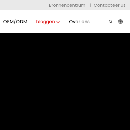
Bronnencentrum
|
Contacteer us
OEM/ODM
bloggen
Over ons