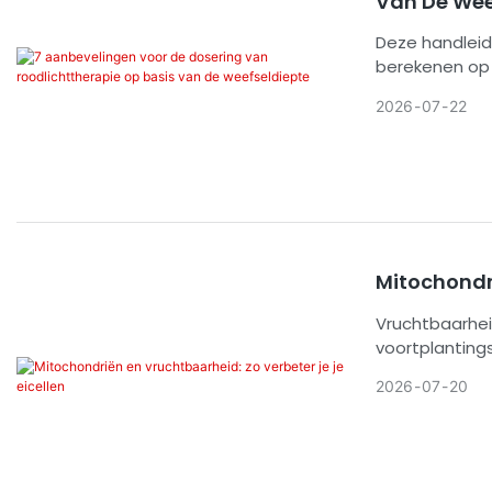
Van De Wee
Deze handleidi
berekenen op 
ligt op golfl
2026
07
22
en presenteer
methoden voor
voorschriften.
Mitochondri
Vruchtbaarheid
voortplantingsc
beschrijft op
2026
07
20
het bijhouden
ingeschakeld.
opkomende com
mensen nodig 