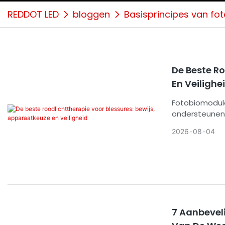
REDDOT LED
bloggen
Basisprincipes van fo
De Beste Ro
En Veilighe
Fotobiomodula
ondersteunen,
dosis. Deze g
2026
08
04
dosimetrie, ve
een aanvulling
diagnosegeric
7 Aanbevel