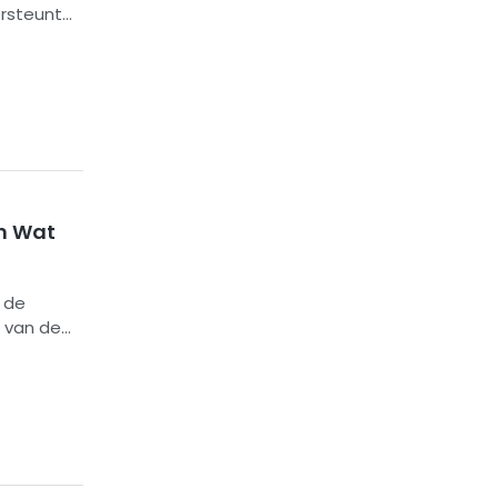
ersteunt
olflengten
terkte,
En Wat
r de
e van de
recte
d,
doeningen.