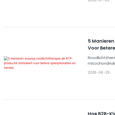
Het artikel be
voorzichtige 
medicatiecon
5 Manieren
Voor Betere
Roodlichtther
mitochondriale
ontstekingspr
2026
06
29
vermoeidheid v
weefselherstel
geverifieerde 
Hoe B2B-Kla