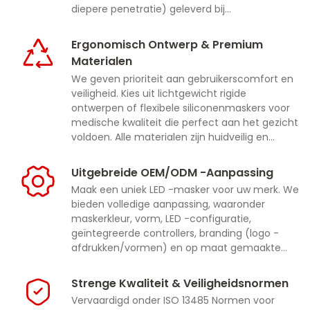
diepere penetratie) geleverd bij
geoptimaliseerde vermogensdichtheden voor
maximale werkzaamheid en zichtbare
Ergonomisch Ontwerp & Premium
resultaten
Materialen
We geven prioriteit aan gebruikerscomfort en
veiligheid. Kies uit lichtgewicht rigide
ontwerpen of flexibele siliconenmaskers voor
medische kwaliteit die perfect aan het gezicht
voldoen. Alle materialen zijn huidveilig en
duurzaam
Uitgebreide OEM/ODM -aanpassing
Maak een uniek LED -masker voor uw merk. We
bieden volledige aanpassing, waaronder
maskerkleur, vorm, LED -configuratie,
geïntegreerde controllers, branding (logo -
afdrukken/vormen) en op maat gemaakte
verpakkingsoplossingen
Strenge Kwaliteit & Veiligheidsnormen
Vervaardigd onder ISO 13485 Normen voor