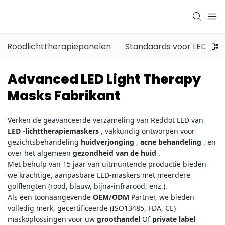
Roodlichttherapiepanelen
Standaards voor LED-th
Advanced LED Light Therapy
Masks Fabrikant
Verken de geavanceerde verzameling van Reddot LED van
LED -lichttherapiemaskers
, vakkundig ontworpen voor
gezichtsbehandeling
huidverjonging
,
acne behandeling
, en
over het algemeen
gezondheid van de huid
.
Met behulp van 15 jaar van uitmuntende productie bieden
we krachtige, aanpasbare LED-maskers met meerdere
golflengten (rood, blauw, bijna-infrarood, enz.).
Als een toonaangevende
OEM/ODM
Partner, we bieden
volledig merk, gecertificeerde (ISO13485, FDA, CE)
maskoplossingen voor uw
groothandel
Of
private label