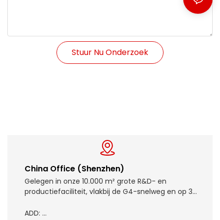
Stuur Nu Onderzoek
Dit is tekst
China Office (Shenzhen)
Gelegen in onze 10.000 m² grote R&D- en
productiefaciliteit, vlakbij de G4-snelweg en op 3
km van de internationale luchthaven Shenzhen
Bao'an.
ADD: