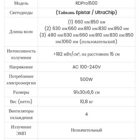
Модель
RDPro1500
Светодиоды
(Тайвань Epistar / UltraChip)
(1) 660 нм:850 нм
(2) 630 нм:660 нм:810 нм:830 нм:850 нм
Длины волн
(3) 480 нм:630 нм:660 нм:810 нм:830 нм:850
нм:1060 нм (пользовательский)
Интенсивность
>182 мВт/см², на расстоянии 15 см
излучения
Напряжение
AC 100-240V
Потребление
500W
электроэнергии
Размеры
91х30х6,6 см
Вес (нетто)
10,8 кг
Вентиляторы
4
охлаждения
Излучение
Незначительный
ЭМП