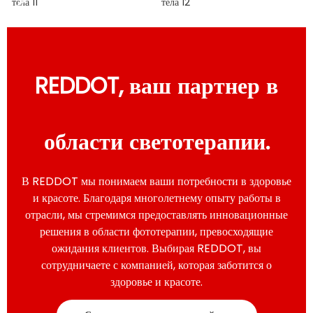
бизнеса
индивидуально
настройке
Перейдите на нашу страницу
решений, чтобы узнать, как
профессиональные устройства
Посетите нашу страницу
REDDOT, ваш партнер в
для терапии красным светом
«Услуги по индивидуальной
REDDOT могут быть
настройке», чтобы узнать, как
интегрированы в ваши
мы можем адаптировать нашу
программы оздоровления,
продукцию к вашим
области светотерапии.
красоты, спа-салонов или
потребностям в брендинге,
восстановления после
обеспечивая уникальные
спортивных травм, принося
решения, отражающие
В REDDOT мы понимаем ваши потребности в здоровье
пользу вашим клиентам.
идентичность вашего бизнеса
и красоте. Благодаря многолетнему опыту работы в
и укрепляющие ваши позиции
отрасли, мы стремимся предоставлять инновационные
на рынке.
решения в области фототерапии, превосходящие
ожидания клиентов. Выбирая REDDOT, вы
сотрудничаете с компанией, которая заботится о
здоровье и красоте.