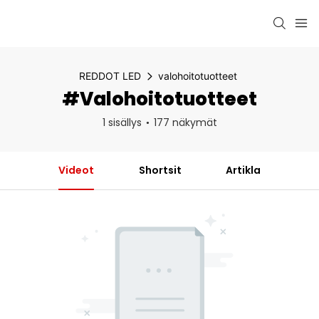
REDDOT LED
valohoitotuotteet
#valohoitotuotteet
1 sisällys
177 näkymät
Videot
Shortsit
Artikla