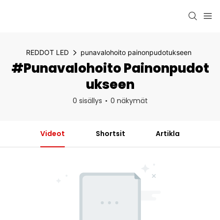
REDDOT LED
punavalohoito painonpudotukseen
#punavalohoito Painonpudot
Ukseen
0 sisällys
0 näkymät
Videot
Shortsit
Artikla