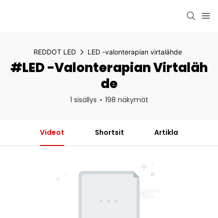
REDDOT LED
LED -valonterapian virtalähde
#LED -valonterapian Virtaläh
De
1 sisällys
198 näkymät
Videot
Shortsit
Artikla