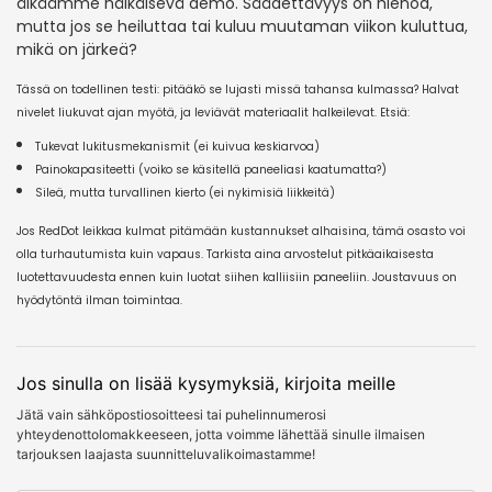
älkäämme häikäisevä demo. Säädettävyys on hienoa,
mutta jos se heiluttaa tai kuluu muutaman viikon kuluttua,
mikä on järkeä?
Tässä on todellinen testi: pitääkö se lujasti missä tahansa kulmassa? Halvat
nivelet liukuvat ajan myötä, ja leviävät materiaalit halkeilevat. Etsiä:
Tukevat lukitusmekanismit (ei kuivua keskiarvoa)
Painokapasiteetti (voiko se käsitellä paneeliasi kaatumatta?)
Sileä, mutta turvallinen kierto (ei nykimisiä liikkeitä)
Jos RedDot leikkaa kulmat pitämään kustannukset alhaisina, tämä osasto voi
olla turhautumista kuin vapaus. Tarkista aina arvostelut pitkäaikaisesta
luotettavuudesta ennen kuin luotat siihen kalliisiin paneeliin. Joustavuus on
hyödytöntä ilman toimintaa.
Jos sinulla on lisää kysymyksiä, kirjoita meille
Jätä vain sähköpostiosoitteesi tai puhelinnumerosi
yhteydenottolomakkeeseen, jotta voimme lähettää sinulle ilmaisen
tarjouksen laajasta suunnitteluvalikoimastamme!