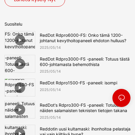
Suositelu
RedDot Rdpro6000-FS: Onko tämä 1200-
johtanut kevythoitopaneeli ehdoton hulluus?
2025
05
14
RedDot Rdpro3000-FS -paneeli: Totuus tästä
600-johtamasta behemothista
2025
05
14
RedDot Rdpro1500-FS -paneeli: isompi
2025
05
14
RedDot's Rdpro300-FS -paneeli: Totuus
näiden salamaisten teknisten tietojen takana
2025
05
14
Reddotin uusi kultamaski: ihonhoitoa pelastaja
vai vain kiiltävä hype?