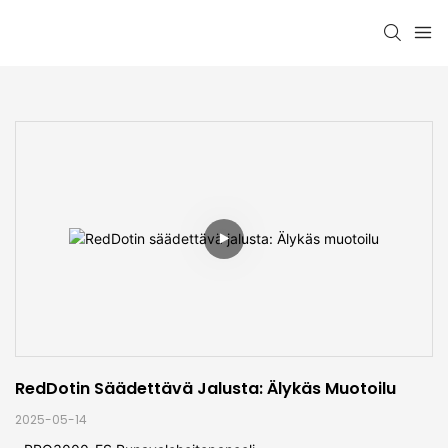
RedDotin Säädettävä Jalusta: Älykäs Muotoilu
2025-05-14