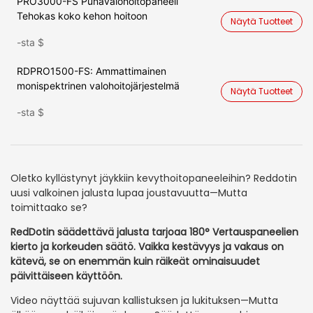
PRO3000-FS Punavalohoitopaneeli
Tehokas koko kehon hoitoon
Näytä Tuotteet
-sta
$
RDPRO1500-FS: Ammattimainen
monispektrinen valohoitojärjestelmä
Näytä Tuotteet
-sta
$
Oletko kyllästynyt jäykkiin kevythoitopaneeleihin? Reddotin
uusi valkoinen jalusta lupaa joustavuutta—Mutta
toimittaako se?
RedDotin säädettävä jalusta tarjoaa 180° Vertauspaneelien
kierto ja korkeuden säätö. Vaikka kestävyys ja vakaus on
kätevä, se on enemmän kuin räikeät ominaisuudet
päivittäiseen käyttöön.
Video näyttää sujuvan kallistuksen ja lukituksen—Mutta