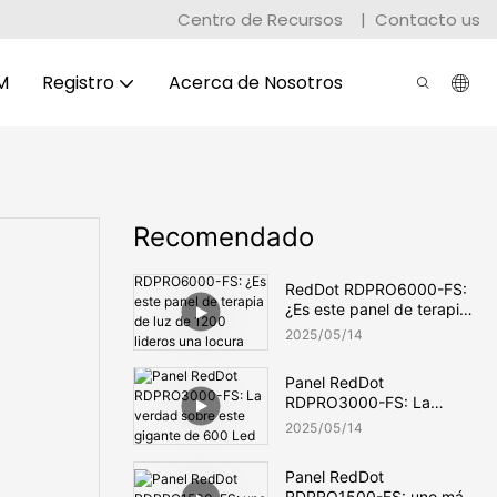
Centro de Recursos
|
Contacto us
M
Registro
Acerca de Nosotros
Recomendado
RedDot RDPRO6000-FS:
¿Es este panel de terapia
de luz de 1200 lideros una
2025
05
14
locura absoluta?
Panel RedDot
RDPRO3000-FS: La
verdad sobre este gigante
2025
05
14
de 600 Led
Panel RedDot
RDPRO1500-FS: uno más