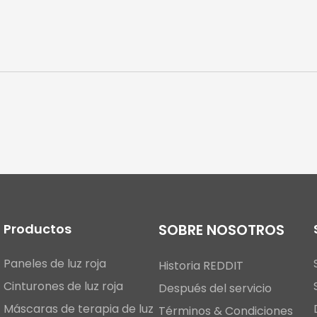
Productos
SOBRE NOSOTROS
Paneles de luz roja
Historia REDDIT
Cinturones de luz roja
Después del servicio
Máscaras de terapia de luz
Términos & Condiciones