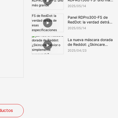
grande
2025
05
14
Panel RDPro300-FS de
RedDot: la verdad detrás
de esas especificaciones
2025
05
14
llamativas
La nueva máscara dorada
de Reddot: ¿Skincare
Salvior o simplemente
2025
04
23
exagerado?
ductos