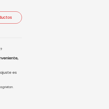
ductos
a?
nveniente,
ajuste es
 agrietan.