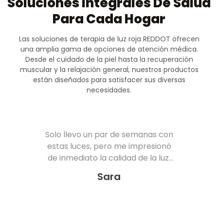
Soluciones Integrales De Salud
Para Cada Hogar
Las soluciones de terapia de luz roja REDDOT ofrecen
una amplia gama de opciones de atención médica.
Desde el cuidado de la piel hasta la recuperación
muscular y la relajación general, nuestros productos
están diseñados para satisfacer sus diversas
necesidades.
Solo llevo un par de semanas con
estas luces, pero me impresionó
de inmediato la calidad de la luz.
Está bien hecha, es
Sara
estéticamente agradable y fácil
de usar. Las luces son brillantes y
potentes, lo que maximiza los
resultados. La pantalla LED