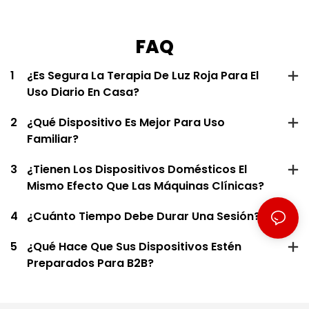
integrada es fácil de navegar, ¡e
incluso incluye una aplicación con
FAQ
aún más opciones de
personalización! Estoy súper
1
¿Es Segura La Terapia De Luz Roja Para El
satisfecho con mi compra.
Uso Diario En Casa?
Además, ofrecen una garantía
increíble; son realmente los
2
¿Qué Dispositivo Es Mejor Para Uso
mejores de su clase. ¡Excelente
Familiar?
producto y servicio!
3
¿Tienen Los Dispositivos Domésticos El
Mismo Efecto Que Las Máquinas Clínicas?
4
¿Cuánto Tiempo Debe Durar Una Sesión?
5
¿Qué Hace Que Sus Dispositivos Estén
Preparados Para B2B?