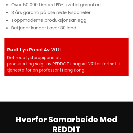
Over 50 000 timers LED-levetid garantert
3 års garanti på alle røde lyspaneler
Toppmoderne produksjonsanlegg
Betjener kunder i over 80 land
Rødt Lys Panel Av 2011
Det røde lysterapipanelet,
produsert og solgt av REDDOT i
august 2011
er fortsatt i
tjeneste for en professor i Hong Kong.
Hvorfor Samarbeide Med
REDDIT