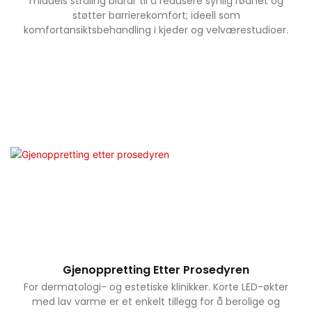
middels stråling bidrar til å redusere synlig rødhet og
støtter barrierekomfort; ideell som
komfortansiktsbehandling i kjeder og velværestudioer.
Gjenoppretting Etter Prosedyren
For dermatologi- og estetiske klinikker. Korte LED-økter
med lav varme er et enkelt tillegg for å berolige og