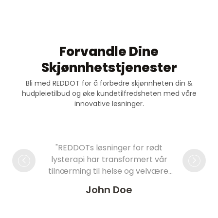
Forvandle Dine
Skjønnhetstjenester
Bli med REDDOT for å forbedre skjønnheten din &
hudpleietilbud og øke kundetilfredsheten med våre
innovative løsninger.
"REDDOTs løsninger for rødt
lysterapi har transformert vår
tilnærming til helse og velvære,
og har hatt en betydelig
John Doe
innvirkning på kundetilfredsheten
vår."