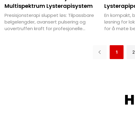
Multispektrum Lysterapisystem
Lysterapip
Kroppsbeh
Presisjonsterapi sluppet løs: Tilpassbare
En kompakt, b
bølgelengder, avansert pulsering og
løsning for lo
uovertruffen kraft for profesjonelle
for å møte b
bruksområder.
fagfolk på far
1
2
H