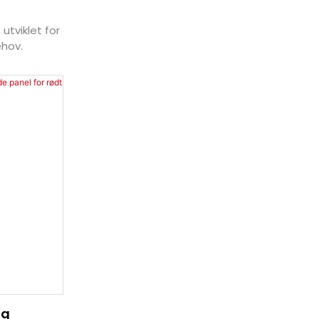
utviklet for
hov.
Og