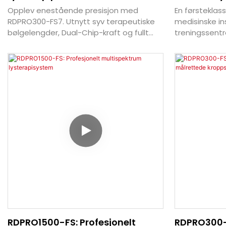
Bølgelengder
Medisinske
Opplev enestående presisjon med
En førsteklass
RDPRO300-FS7. Utnytt syv terapeutiske
medisinske ins
bølgelengder, Dual-Chip-kraft og fullt
treningssentre
justerbare puls- og
effektive, ras
intensitetsinnstillinger – alt fra
behandlinger 
smarttelefonen din.
RDPRO1500-FS: Profesjonelt
RDPRO300-