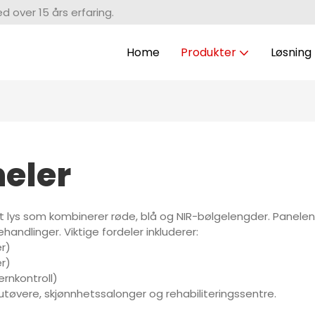
 over 15 års erfaring.
Home
Produkter
Løsning
eler
t lys som kombinerer røde, blå og NIR-bølgelengder. Panelen
ndlinger. Viktige fordeler inkluderer:
er)
er)
ernkontroll)
utøvere, skjønnhetssalonger og rehabiliteringssentre.