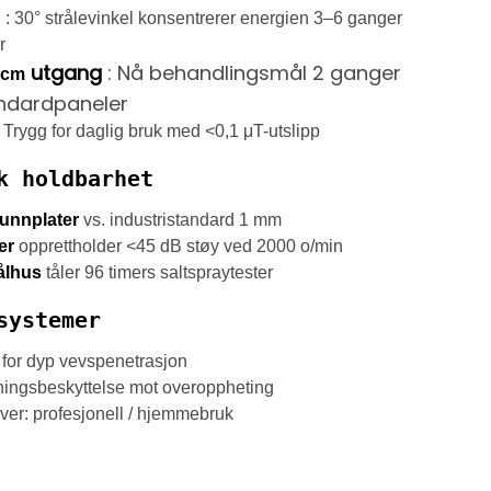
g
: 30° strålevinkel konsentrerer energien 3–6 ganger
r
utgang
: Nå behandlingsmål 2 ganger
 cm
andardpaneler
 Trygg for daglig bruk med <0,1 μT-utslipp
k holdbarhet
unnplater
vs. industristandard 1 mm
er
opprettholder <45 dB støy ved 2000 o/min
tålhus
tåler 96 timers saltspraytester
systemer
for dyp vevspenetrasjon
ingsbeskyttelse mot overoppheting
ver: profesjonell / hjemmebruk