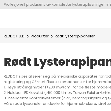
Profesjonell produsent av komplette lysterapiløsninger med
REDDOT LED
Produkter
Rødt lysterapipaneler
Rødt Lysterapipan
REDDOT spesialiserer seg på medisinske apparater for rød
registrering og CE-sertifiserte komponenter for hjemmebeha
1. Høye strålingsnivåer (>200 mw/cm² for de fleste modell
2. Holdbar LED-levetid (>50 000 timer, Taiwan Epistar-brikk
3. Intelligente kontrollsystemer (APP, berøringsskjerm og fj
Våre røde lyspaneler er ideelle for hjemmebrukere, idretts