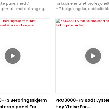
rste panel med 7
funksjonene til et profesjonelt
gir maksimal dekning og
– 7 bølgelengder, dobbelbrik
 fullt kontrollerbar via app
full appkontroll – konstruert i 
res) og optimalisert for
størrelse som er perfekt for
miljøer.
eller klinikken din.
-FS Berøringsskjerm
PRO3000-FS Rødt Lyste
ysterapipanel For
Høy Ytelse For