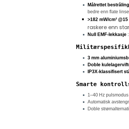
Målrettet bestrålin
bedre enn flate linse
>182
mW/cm² @15
raskere enn st
Null EMF-lekkasje
:
Militærspesifik
3 mm aluminiumsb
Doble kulelagervift
IP3X-klassifisert s
Smarte kontroll
1–40 Hz pulsmodus 
Automatisk avstengn
Doble strømalternati