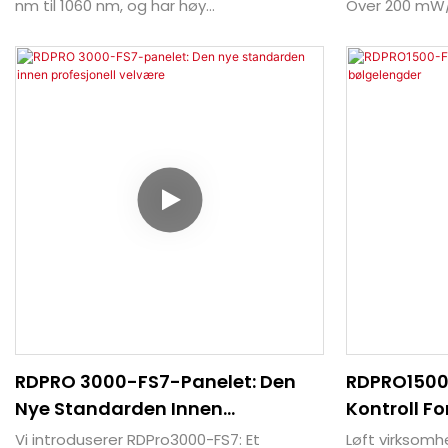
nm til 1060 nm, og har høy
Over 200 mW/
bestrålingsstyrke, en ultratynn profil,
strålingsstyr
smarte moduser og presis kontroll. Den
tykt hus, klart
er designet for klinikker, studioer og
private label
førsteklasses hjemmesykepleie.
RDPRO 3000-FS7-Panelet: Den
RDPRO1500
Nye Standarden Innen
Kontroll Fo
Profesjonell Velvære
Vi introduserer RDPro3000-FS7: Et
Løft virksom