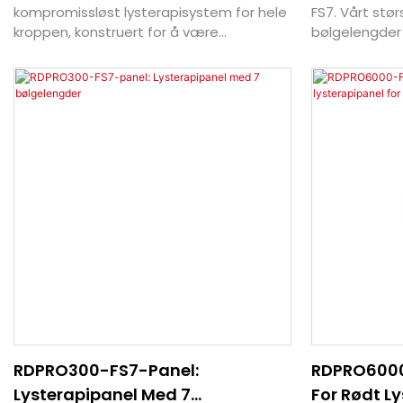
kompromissløst lysterapisystem for hele
FS7. Vårt stø
kroppen, konstruert for å være
bølgelengder 
midtpunktet i din fasilitet. Lever
klinisk effekt,
uovertrufne resultater, tiltrekk deg en
(kan oppgrade
førsteklasses kundekrets og definer
profesjonelle 
merkevaren din som en leder innen
velvære.
RDPRO300-FS7-Panel:
RDPRO6000
Lysterapipanel Med 7
For Rødt L