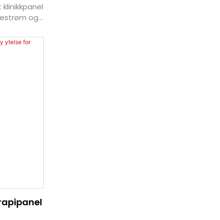
 klinikkpanel
kestrøm og
en allsidig
 hjemmet
rapipanel