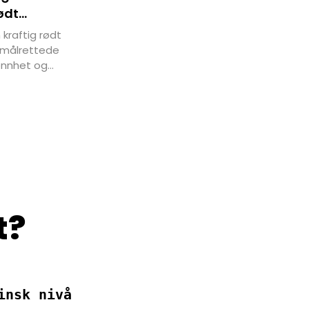
ødt
kraftig rødt
r målrettede
jønnhet og
 LED-
gder leverer
i komforten
t?
insk nivå