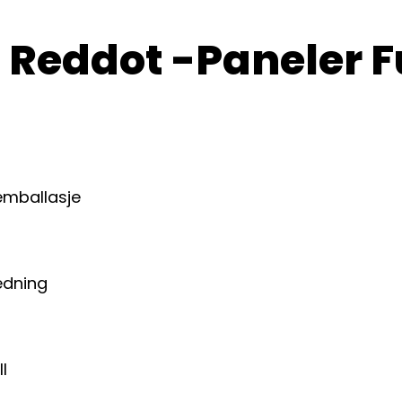
 Reddot -paneler F
emballasje
edning
l