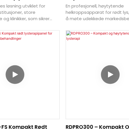
 Applikasjoner
Helkroppsbehandling
es løsning utviklet for
En profesjonell, høytytende
titusjoner, store
helkroppsapparat for rødt lys, 
 og klinikker, som sikrer
å møte udekkede markedsbe
ke og virkningsfulle
for hele kroppen.
FS Kompakt Rødt
RDPRO300 – Kompakt 