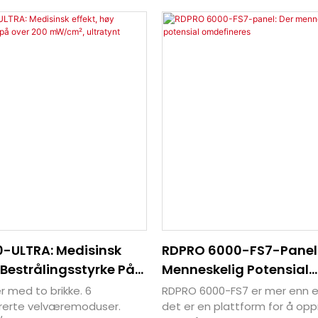
-ULTRA: Medisinsk
RDPRO 6000-FS7-Panel:
 Bestrålingsstyrke På
Menneskelig Potensial
W/cm², Ultratynt
Omdefineres
 med to brikke. 6
RDPRO 6000-FS7 er mer enn e
panel
brerte velværemoduser.
det er en plattform for å op