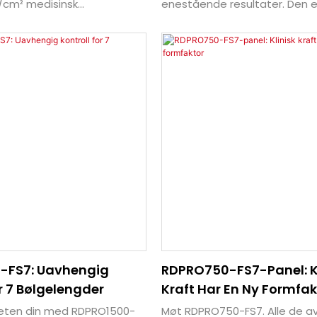
cm² medisinsk
enestående resultater. Den e
ke – alt innebygd i et 85 mm
for verdens mest krevende y
 for global sertifisering og
forskningsmiljøer, og represe
-branding.
absolutte høydepunktet inn
terapeutisk lysteknologi.
-FS7: Uavhengig
RDPRO750-FS7-Panel: Kl
r 7 Bølgelengder
Kraft Har En Ny Formfak
heten din med RDPRO1500-
Møt RDPRO750-FS7. Alle de a