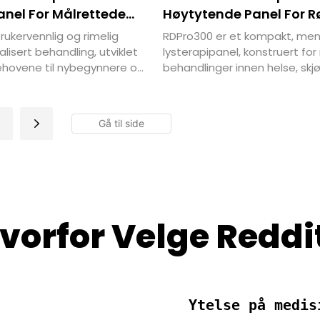
anel For Målrettede
Høytytende Panel For R
andlinger
Lysterapi
rukervennlig og rimelig
RDPro300 er et kompakt, men 
kalisert behandling, utviklet
lysterapipanel, konstruert fo
ehovene til nybegynnere og
behandlinger innen helse, sk
ten.
rekonvalesens. Med avansert
teknologi med flere bølgelen
den profesjonell behandling 
av ditt hjem eller på klinikk.
vorfor Velge Reddi
Ytelse på medis