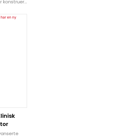
r konstruert
telses- og
nterer det
en
inisk
tor
vanserte