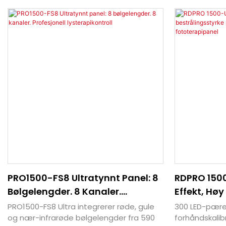
PRO1500-FS8 Ultratynnt Panel: 8
RDPRO 1500
Bølgelengder. 8 Kanaler.
Effekt, Høy
Profesjonell Lysterapikontroll
Over 200 M
PRO1500-FS8 Ultra integrerer røde, gule
300 LED-pærer
Fototerapi
og nær-infrarøde bølgelengder fra 590
forhåndskali