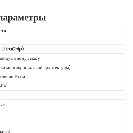
 параметры
сти
X
/ UltraChip)
ивидуальному заказу
йки многокристальной архитектуры)
стоянии 15 см
40V
 см
льный