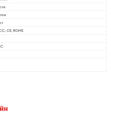
сов
опок
ут
FCC, CE, ROHS
°C
айн