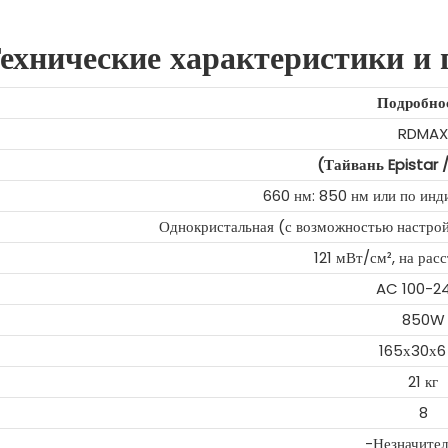
ехнические характеристики и
Подробно
RDMA
(Тайвань Epistar 
660 нм: 850 нм или по инд
Однокристальная (с возможностью настро
121 мВт/см², на рас
AC 100-2
850W
165х30х6
21 кг
8
-Незначите