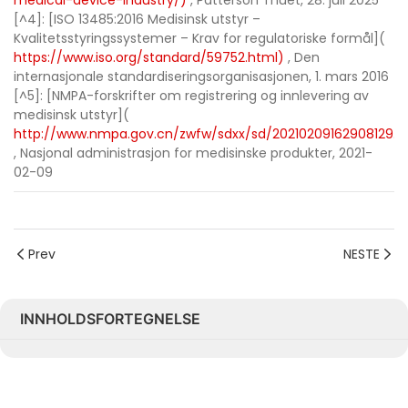
medical-device-industry/)
, Patterson Thuet, 28. juli 2025
[^4]: [ISO 13485:2016 Medisinsk utstyr –
Kvalitetsstyringssystemer – Krav for regulatoriske formål](
https://www.iso.org/standard/59752.html)
, Den
internasjonale standardiseringsorganisasjonen, 1. mars 2016
[^5]: [NMPA-forskrifter om registrering og innlevering av
medisinsk utstyr](
http://www.nmpa.gov.cn/zwfw/sdxx/sd/20210209162908129.h
, Nasjonal administrasjon for medisinske produkter, 2021-
02-09
Prev
NESTE
INNHOLDSFORTEGNELSE