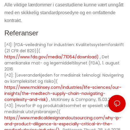
Alle viktige lærdommer i casestudiene kunne vært unngått
med en skikkelig standardprosedyre og en omfattende
kontrakt.
Referanser
[^1]: [FDA-veiledning for industrien: Kvalitetssystemforskrift
(21 CFR del 820)](
https://www.fda.gov/media/71064/download)
, Det
amerikanske mat- og legemiddeltilsynet (FDA), 1. august
2016
[^2]: [Leverandørkjeden for medisinsk teknologi: Navigering
av kompleksitet og risiko](
https://www.mckinsey.com/industries/life-sciences/our-
insights/the-medtech-supply-chain-navigating-
complexity-and-risk)
, McKinsey & Company, 15.03.2022
[^3]: [Hvorfor IP og produktaktsomhet er spesielt viktig i
medisinsk utstyrsbransjen](
https://www.medicaldesignandoutsourcing.com/why-ip-
and-product-diligence-is-especially-critical-in-the-