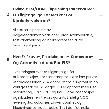
Hvilke OEM/ODM-Tilpasningsalternativer
4
Er Tilgjengelige For Merker For
Kjæledyrvelvære?
Vi støtter tilpasning av
bølgelengdekombinasjoner, produktemballasje,
fastvaremerking og brukergrensesnitt for
berøringsskjerm.
Hva Er Prøve-, Produksjons-, Samsvars-
5
Og Garantivilkårene For F18?
Evalueringsprøver er tilgjengelige før
bulkproduksjon. For standardprosjekter kan prøver
utarbeides innen 2–4 dager, mens bulkproduksjon
vanligvis tar 20–25 dager. F18 er oppført med FDA-
registrering, FCC-, CE- og RoHS-dokumentasjon
og inkluderer en tre års garanti. Endelig MOQ,
leveringstid, dokumentanvendbarhet og
tilpasningskostnader bekreftes i det formelle