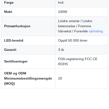
Farge
hvit
Makt
240W
Lindre smerte / Lindre
Primærfunksjon
betennelse / Fremme
hårvekst / Forenkle
sårheling
LED-levetid
Opptil 50 000 timer
Garanti
3 år
FDA-registrering FCC CE
Sertifiseringer
ROHS
OEM og ODM
Minimumsbestillingsmengde
20
(MOQ)