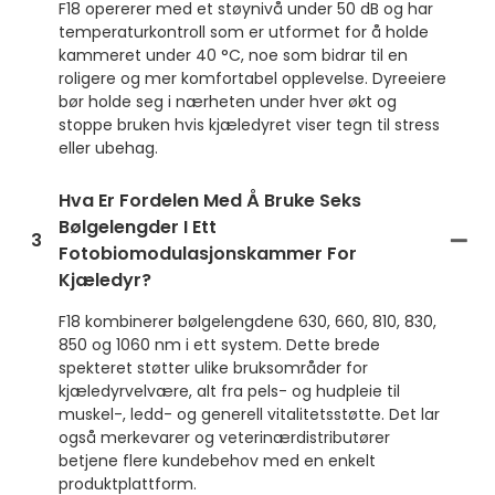
F18 opererer med et støynivå under 50 dB og har
temperaturkontroll som er utformet for å holde
kammeret under 40 °C, noe som bidrar til en
roligere og mer komfortabel opplevelse. Dyreeiere
bør holde seg i nærheten under hver økt og
stoppe bruken hvis kjæledyret viser tegn til stress
eller ubehag.
Hva Er Fordelen Med Å Bruke Seks
Bølgelengder I Ett
3
Fotobiomodulasjonskammer For
Kjæledyr?
F18 kombinerer bølgelengdene 630, 660, 810, 830,
850 og 1060 nm i ett system. Dette brede
spekteret støtter ulike bruksområder for
kjæledyrvelvære, alt fra pels- og hudpleie til
muskel-, ledd- og generell vitalitetsstøtte. Det lar
også merkevarer og veterinærdistributører
betjene flere kundebehov med en enkelt
produktplattform.