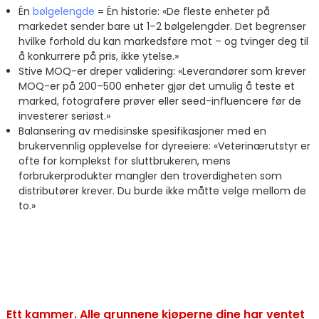
Én
bølgelengde
= Én historie: «De fleste enheter på
markedet sender bare ut 1–2 bølgelengder. Det begrenser
hvilke forhold du kan markedsføre mot – og tvinger deg til
å konkurrere på pris, ikke ytelse.»
Stive MOQ-er dreper validering: «Leverandører som krever
MOQ-er på 200–500 enheter gjør det umulig å teste et
marked, fotografere prøver eller seed-influencere før de
investerer seriøst.»
Balansering av medisinske spesifikasjoner med en
brukervennlig opplevelse for dyreeiere: «Veterinærutstyr er
ofte for komplekst for sluttbrukeren, mens
forbrukerprodukter mangler den troverdigheten som
distributører krever. Du burde ikke måtte velge mellom de
to.»
Ett kammer. Alle grunnene kjøperne dine har ventet