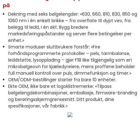
på
Dekning med seks bølgelengder: «630, 660, 810, 830, 850 og
1060 nm i én enkelt brikke – fra overflate til dypt vev, fra
belegg til ledd, i én økt. Bygg bredere
markedsføringspåstander og server flere betingelser per
enhet.»
Smarte moduser sluttbrukere forstår: «Fire
forhåndsprogrammerte protokoller – pels, tarmbalanse,
leddstøtte, lysopplading – gjør F18 like tilgjengelig som en
mikrobølgeovn for kjæledyreiere, mens proffene beholder
full manuell kontroll over puls, dimmefunksjon og timer.»
OEM/ODM-bestillinger starter fra bare 10 enheter.
Ekte OEM, ikke bare et logoklistremerke: «Tilpass
bølgelengdekombinasjoner, emballasje, firmware-branding
og berøringsskjermgrensesnitt. Ditt produkt, dine
spesifikasjoner, vår fabrikk.»