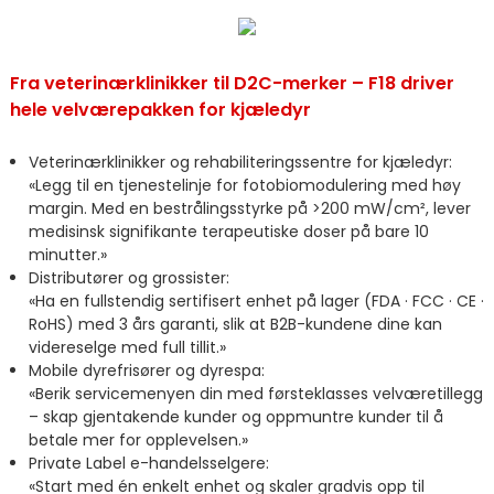
Fra veterinærklinikker til D2C-merker – F18 driver
hele velværepakken for kjæledyr
Veterinærklinikker og rehabiliteringssentre for kjæledyr:
«Legg til en tjenestelinje for fotobiomodulering med høy
margin. Med en bestrålingsstyrke på >200 mW/cm², lever
medisinsk signifikante terapeutiske doser på bare 10
minutter.»
Distributører og grossister:
«Ha en fullstendig sertifisert enhet på lager (FDA · FCC · CE ·
RoHS) med 3 års garanti, slik at B2B-kundene dine kan
videreselge med full tillit.»
Mobile dyrefrisører og dyrespa:
«Berik servicemenyen din med førsteklasses velværetillegg
– skap gjentakende kunder og oppmuntre kunder til å
betale mer for opplevelsen.»
Private Label e-handelsselgere:
«Start med én enkelt enhet og skaler gradvis opp til