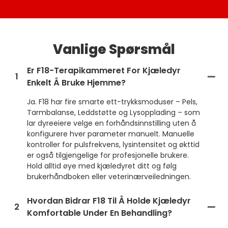
Vanlige Spørsmål
Er F18-Terapikammeret For Kjæledyr
1
Enkelt Å Bruke Hjemme?
Ja. F18 har fire smarte ett-trykksmoduser – Pels,
Tarmbalanse, Leddstøtte og Lysopplading – som
lar dyreeiere velge en forhåndsinnstilling uten å
konfigurere hver parameter manuelt. Manuelle
kontroller for pulsfrekvens, lysintensitet og økttid
er også tilgjengelige for profesjonelle brukere.
Hold alltid øye med kjæledyret ditt og følg
brukerhåndboken eller veterinærveiledningen.
Hvordan Bidrar F18 Til Å Holde Kjæledyr
2
Komfortable Under En Behandling?