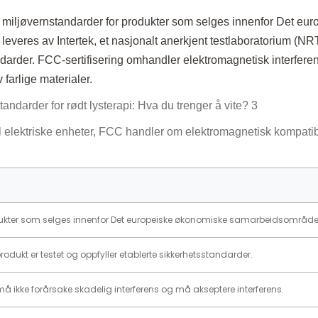
 miljøvernstandarder for produkter som selges innenfor Det eur
veres av Intertek, et nasjonalt anerkjent testlaboratorium (NR
andarder. FCC-sertifisering omhandler elektromagnetisk interferen
arlige materialer.
til elektriske enheter, FCC handler om elektromagnetisk kompatibi
dukter som selges innenfor Det europeiske økonomiske samarbeidsområdet
 produkt er testet og oppfyller etablerte sikkerhetsstandarder.
må ikke forårsake skadelig interferens og må akseptere interferens.