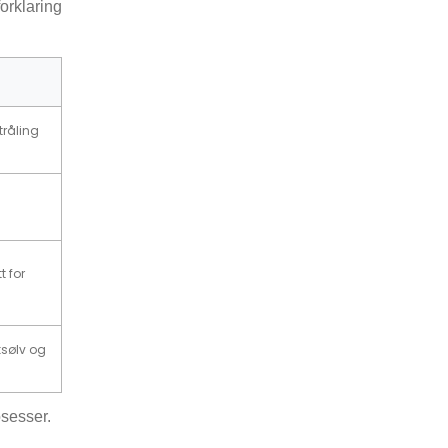
forklaring
tråling
t for
kksølv og
sesser.