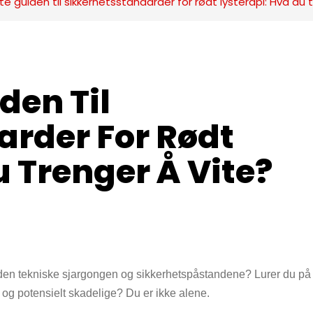
e guiden til sikkerhetsstandarder for rødt lysterapi: Hva du 
en Til 
rder For Rødt 
u Trenger Å Vite?
l den tekniske sjargongen og sikkerhetspåstandene? Lurer du p
r og potensielt skadelige? Du er ikke alene.