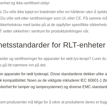
enhet og ikke-sertifisert utstyr
t. Du ville ikke kjøpt en brødrister eller en hårføner uten å sjek
Du ville sett etter sertifiseringer som UL eller CE. På samme m
 sikkerhetskrav med tanke på at de oppfyller spesifikke sikkerhets
etter sikkerhet i sentrum for produktutviklingen vår.
rhetsstandarder for RLT-enheter
der og sertifiseringer for apparater for rødt lys-terapi? Lurer du
s gå litt nærmere inn på det.
for apparater for rødt lysterapi. Disse standardene dekker ulike a
sk kompatibilitet. Noen av de viktigste inkluderer IEC 60601-1 (fo
 sikkerhet for lamper og lampesystemer) og diverse EMC-standarde
 som produsenter må følge for å sikre at produktene deres er try