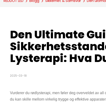
REDDOT LED
Blogg
Sikkerhet & Samsvar
Den ultimat
Den Ultimate Guid
Sikkerhetsstanda
Lysterapi: Hva D
2025-03-18
Vurderer du rødlysterapi, men føler deg overveldet av al
du kan skille mellom virkelig trygge og effektive apparate