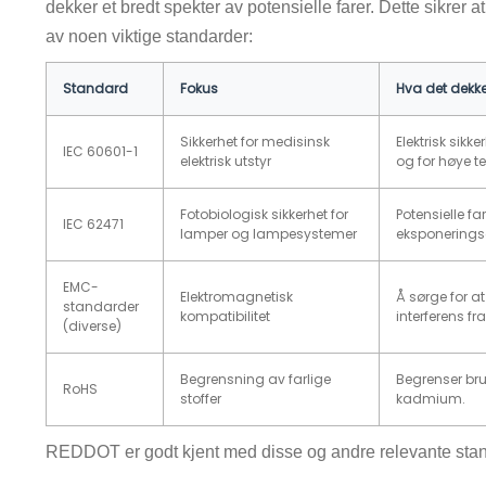
dekker et bredt spekter av potensielle farer. Dette sikrer a
av noen viktige standarder:
Standard
Fokus
Hva det dekker
Sikkerhet for medisinsk
Elektrisk sikk
IEC 60601-1
elektrisk utstyr
og for høye t
Fotobiologisk sikkerhet for
Potensielle far
IEC 62471
lamper og lampesystemer
eksponeringsg
EMC-
Elektromagnetisk
Å sørge for at
standarder
kompatibilitet
interferens f
(diverse)
Begrensning av farlige
Begrenser bruk
RoHS
stoffer
kadmium.
REDDOT er godt kjent med disse og andre relevante stand