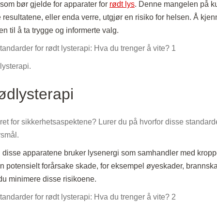
som bør gjelde for apparater for
rødt lys
. Denne mangelen på k
resultatene, eller enda verre, utgjør en risiko for helsen. Å kjenn
n til å ta trygge og informerte valg.
lysterapi.
rødlysterapi
mret for sikkerhetsaspektene? Lurer du på hvorfor disse standard
rsmål.
rdi disse apparatene bruker lysenergi som samhandler med kropp
 kan potensielt forårsake skade, for eksempel øyeskader, brannska
du minimere disse risikoene.