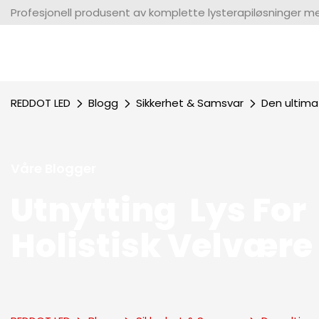
Profesjonell produsent av komplette lysterapiløsninger med
REDDOT LED
Blogg
Sikkerhet & Samsvar
Den ultimat
Våre Blogger
Utnytting Lys For
Holistisk Velvære