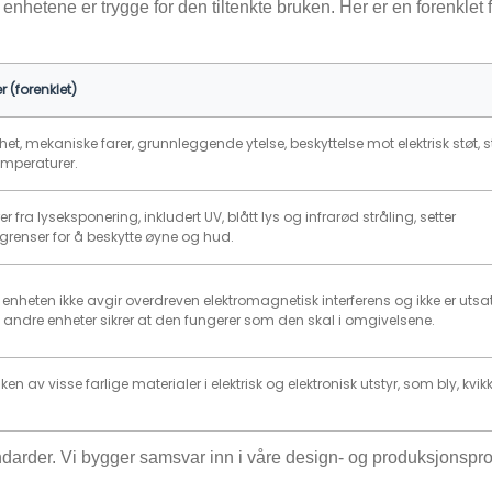
t enhetene er trygge for den tiltenkte bruken. Her er en forenklet 
 (forenklet)
erhet, mekaniske farer, grunnleggende ytelse, beskyttelse mot elektrisk støt, s
emperaturer.
er fra lyseksponering, inkludert UV, blått lys og infrarød stråling, setter
renser for å beskytte øyne og hud.
 enheten ikke avgir overdreven elektromagnetisk interferens og ikke er utsat
ra andre enheter sikrer at den fungerer som den skal i omgivelsene.
en av visse farlige materialer i elektrisk og elektronisk utstyr, som bly, kvi
arder. Vi bygger samsvar inn i våre design- og produksjonspro