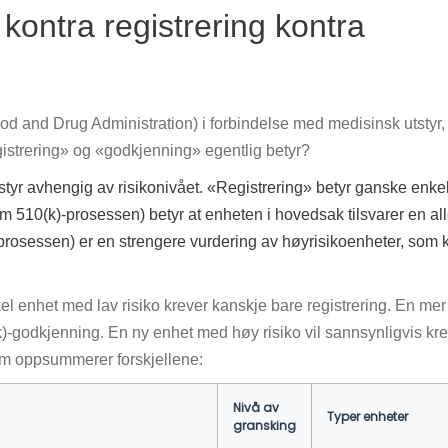
kontra registrering kontra
d and Drug Administration) i forbindelse med medisinsk utstyr, 
registrering» og «godkjenning» egentlig betyr?
styr avhengig av risikonivået. «Registrering» betyr ganske enke
510(k)-prosessen) betyr at enheten i hovedsak tilsvarer en al
osessen) er en strengere vurdering av høyrisikoenheter, som 
kel enhet med lav risiko krever kanskje bare registrering. En mer
)-godkjenning. En ny enhet med høy risiko vil sannsynligvis kr
om oppsummerer forskjellene:
Nivå av
Typer enheter
gransking