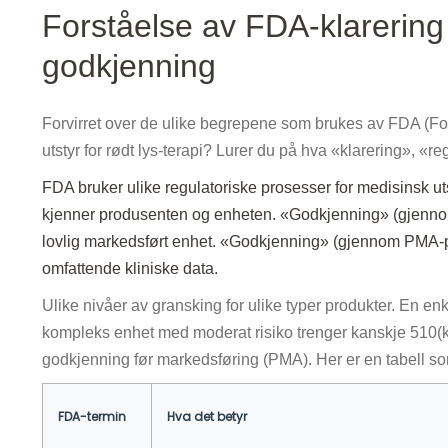
Forståelse av FDA-klarering 
godkjenning
Forvirret over de ulike begrepene som brukes av FDA (Foo
utstyr for rødt lys-terapi? Lurer du på hva «klarering», «
FDA bruker ulike regulatoriske prosesser for medisinsk ut
kjenner produsenten og enheten. «Godkjenning» (gjennom 
lovlig markedsført enhet. «Godkjenning» (gjennom PMA-pr
omfattende kliniske data.
Ulike nivåer av gransking for ulike typer produkter. En en
kompleks enhet med moderat risiko trenger kanskje 510(k
godkjenning før markedsføring (PMA). Her er en tabell s
FDA-termin
Hva det betyr