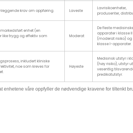
Lavrisikoenheter,
nnleggende krav om oppføring.
Laveste
produsenter, distribu
De fleste medisinsk
g markedsført enhet (en
apparater i klasse II
 like trygg og effektiv som
Moderat
(moderat risiko) og
klasse I-apparater.
Medisinsk utstyr i kla
prosess, inkludert kliniske
(høy risiko), utstyr u
ektivitet, noe som kreves for
Høyeste
vesentlig tilsvarend
et.
predikatutstyr.
 enhetene våre oppfyller de nødvendige kravene for tiltenkt br