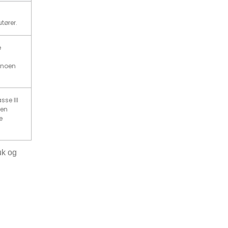
tører.
e
 noen
sse III
ten
e
uk og