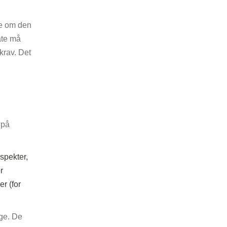
ke om den
åte må
krav. Det
 på
spekter,
r
r (for
gge. De