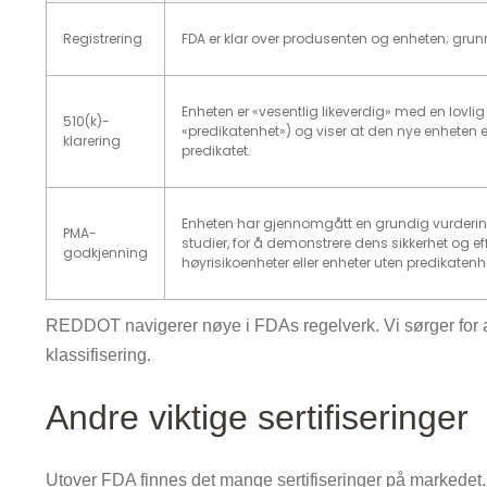
Registrering
FDA er klar over produsenten og enheten; gru
Enheten er «vesentlig likeverdig» med en lovli
510(k)-
«predikatenhet») og viser at den nye enheten er
klarering
predikatet.
Enheten har gjennomgått en grundig vurderings
PMA-
studier, for å demonstrere dens sikkerhet og eff
godkjenning
høyrisikoenheter eller enheter uten predikatenh
REDDOT navigerer nøye i FDAs regelverk. Vi sørger for at
klassifisering.
Andre viktige sertifiseringer
Utover FDA finnes det mange sertifiseringer på markedet.