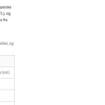
opeiske
TL), og
s fra
litet, og
 (EØS).