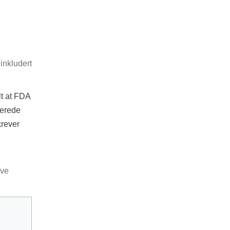
inkludert
lt at FDA
lerede
krever
eve