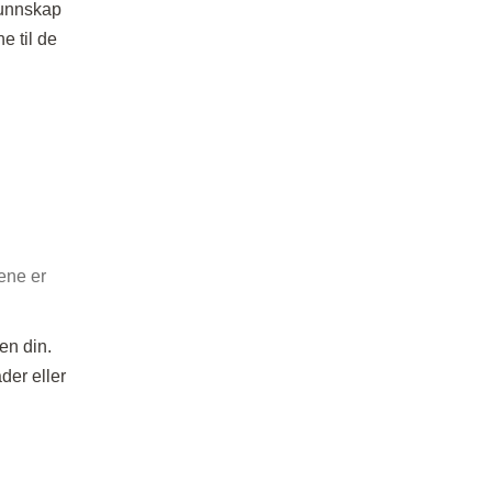
unnskap
e til de
ene er
en din.
der eller