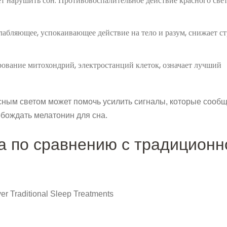
т нарушить сон. Противовоспалительное действие красного све
лабляющее, успокаивающее действие на тело и разум, снижает ст
вание митохондрий, электростанций клеток, означает лучший
сным светом может помочь усилить сигналы, которые сооб
обождать мелатонин для сна.
 по сравнению с традиционн