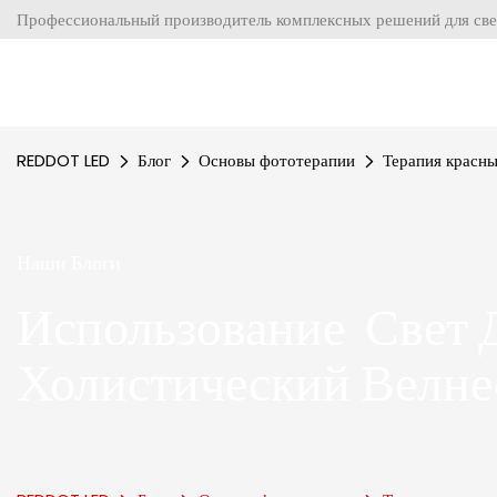
Профессиональный производитель комплексных решений для све
REDDOT LED
Блог
Основы фототерапии
Терапия красны
Наши Блоги
Использование Свет 
Холистический Велне