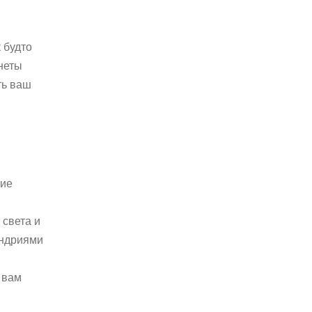
 будто
анеты
ть ваш
ние
 света и
ондриями
 вам