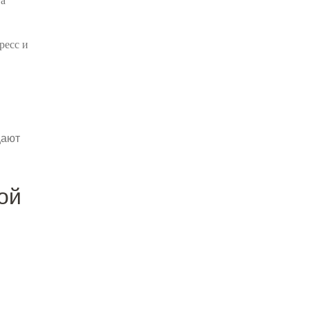
та
ресс и
щают
ой