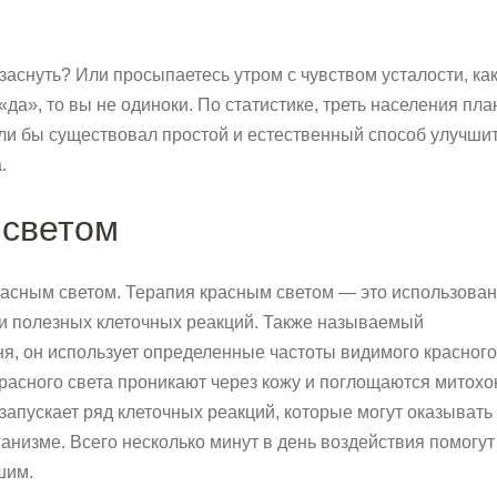
заснуть? Или просыпаетесь утром с чувством усталости, как
да», то вы не одиноки. По статистике, треть населения пл
сли бы существовал простой и естественный способ улучши
.
 светом
красным светом. Терапия красным светом — это использова
ии полезных клеточных реакций. Также называемый
я, он использует определенные частоты видимого красного
расного света проникают через кожу и поглощаются митох
запускает ряд клеточных реакций, которые могут оказывать
низме. Всего несколько минут в день воздействия помогут
шим.