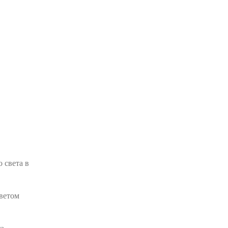
 света в
ветом