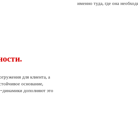
именно туда, где она необхо
ности.
огружения для клиента, а
стойчивое основание,
h-динамики дополняют это