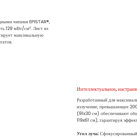
дными чипами EPISTAR®,
ь 129 мВт/см². Лист из
нтирует максимальную
татов.
Интеллектуальное, настраи
Разработанный для максимал
излучение, превышающее 200
(91x30 см) обеспечивают об
119x61 см), гарантируя эффе
Угол луча:
Сфокусированный 