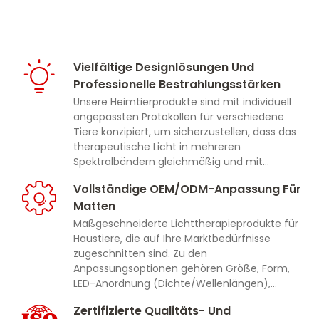
Vielfältige Designlösungen Und
Professionelle Bestrahlungsstärken
Unsere Heimtierprodukte sind mit individuell
angepassten Protokollen für verschiedene
Tiere konzipiert, um sicherzustellen, dass das
therapeutische Licht in mehreren
Spektralbändern gleichmäßig und mit
medizinisch angemessenen
Vollständige OEM/ODM-Anpassung Für
Bestrahlungsintensitäten abgegeben wird, um
Matten
konsistente Behandlungsergebnisse zu
erzielen.
Maßgeschneiderte Lichttherapieprodukte für
Haustiere, die auf Ihre Marktbedürfnisse
zugeschnitten sind. Zu den
Anpassungsoptionen gehören Größe, Form,
LED-Anordnung (Dichte/Wellenlängen),
Controller-Funktionen (Timer, Pulsationsmodi),
Zertifizierte Qualitäts- Und
Materialien, Branding/Logo und Verpackung.