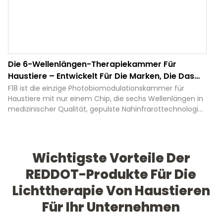
Die 6-Wellenlängen-Therapiekammer Für
Haustiere – Entwickelt Für Die Marken, Die Das
Wohlbefinden Von Haustieren Prägen.
F18 ist die einzige Photobiomodulationskammer für
Haustiere mit nur einem Chip, die sechs Wellenlängen in
medizinischer Qualität, gepulste Nahinfrarottechnologie
und vier vorprogrammierte intelligente Modi integriert –
von Grund auf für OEM-Partner, Veterinärgroßhändler
und Marken im Bereich Tierwohl entwickelt, um ihnen zu
helfen, das Marktsegment der nächsten Generation
Wichtigste Vorteile Der
anzuführen.
REDDOT-Produkte Für Die
Lichttherapie Von Haustieren
Für Ihr Unternehmen