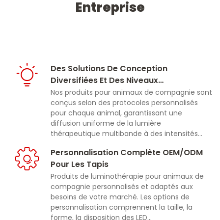
Entreprise
Des Solutions De Conception
Diversifiées Et Des Niveaux
D'éclairement Professionnels
Nos produits pour animaux de compagnie sont
conçus selon des protocoles personnalisés
pour chaque animal, garantissant une
diffusion uniforme de la lumière
thérapeutique multibande à des intensités
d'irradiation médicalement appropriées afin
Personnalisation Complète OEM/ODM
d'obtenir des résultats de traitement
Pour Les Tapis
constants.
Produits de luminothérapie pour animaux de
compagnie personnalisés et adaptés aux
besoins de votre marché. Les options de
personnalisation comprennent la taille, la
forme, la disposition des LED