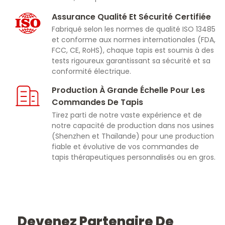
(densité/longueurs d'onde), les fonctions du
Assurance Qualité Et Sécurité Certifiée
contrôleur (minuteries, modes de pulsation),
Fabriqué selon les normes de qualité ISO 13485
les matériaux, la marque/le logo et
et conforme aux normes internationales (FDA,
l'emballage.
FCC, CE, RoHS), chaque tapis est soumis à des
tests rigoureux garantissant sa sécurité et sa
conformité électrique.
Production À Grande Échelle Pour Les
Commandes De Tapis
Tirez parti de notre vaste expérience et de
notre capacité de production dans nos usines
(Shenzhen et Thaïlande) pour une production
fiable et évolutive de vos commandes de
tapis thérapeutiques personnalisés ou en gros.
Devenez Partenaire De