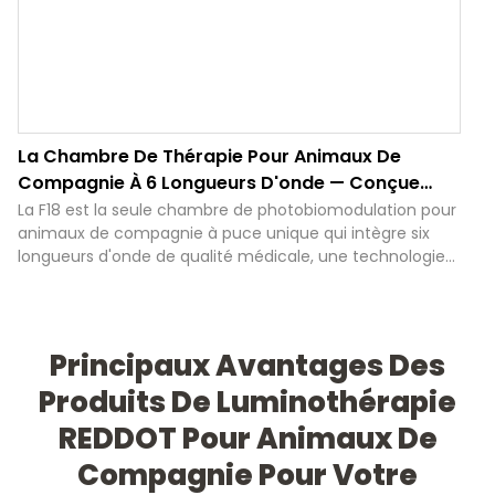
La Chambre De Thérapie Pour Animaux De
Compagnie À 6 Longueurs D'onde — Conçue
Pour Les Marques Qui Définissent Le Bien-Être
La F18 est la seule chambre de photobiomodulation pour
animaux de compagnie à puce unique qui intègre six
Animal
longueurs d'onde de qualité médicale, une technologie
proche infrarouge pulsée et quatre modes intelligents
préprogrammés, conçue dès le départ pour les
partenaires OEM, les distributeurs vétérinaires et les
marques de bien-être animal afin de les aider à mener
Principaux Avantages Des
le segment de marché de nouvelle génération.
Produits De Luminothérapie
REDDOT Pour Animaux De
Compagnie Pour Votre