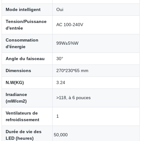
Mode intelligent
Oui
Tension/Puissance
AC 100-240V
d'entrée
Consommation
99W±5%W
d'énergie
Angle du faisceau
30°
Dimensions
270*230*65 mm
N.W(KG)
3.24
Irradiance
>118, à 6 pouces
(mW/cm2)
Ventilateurs de
1
refroidissement
Durée de vie des
50,000
LED (heures)