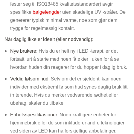
fester seg til ISO13485 kvalitetsstandarder) avgir
spesifikke
bølgelengde
r uten skadelige UV -stråler. De
genererer typisk minimal varme, noe som gjør dem
trygge for regelmessig kontakt.
Når daglig ikke er ideelt (eller nødvendig):
Nye brukere:
Hvis du er helt ny i LED -terapi, er det
fortsatt lurt å starte med noen få økter i uken for å se
hvordan huden din reagerer før du hopper i daglig bruk.
Veldig følsom hud:
Selv om det er sjeldent, kan noen
individer med ekstremt følsom hud synes daglig bruk litt
irriterende. Hvis du merker vedvarende rødhet eller
ubehag, skaler du tilbake.
Enhetsspesifikasjoner:
Noen kraftigere enheter for
hjemmebruk eller de som inkluderer andre teknologier
ved siden av LED kan ha forskjellige anbefalinger.