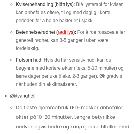
Kviserbehandling (blått lys):
Blå lysterapi for kviser
kan anbefales oftere, til og med daglig i korte
perioder, for å holde bakterier i sjakk.
Betennelse/rødhet (
rødt lys
):
For å roe rosacea eller
generell rødhet, kan 3-5 ganger i uken være
fordelaktig.
Følsom hud:
Hvis du har sensitiv hud, kan du
begynne med kortere økter (f.eks. 5-10 minutter) og
færre dager per uke (f.eks. 2-3 ganger). Øk gradvis
når huden din akklimatiserer.
Øktvarighet:
De fleste hjemmebruk LED-masker anbefaler
økter på 10-20 minutter. Lengre betyr ikke
nødvendigvis bedre og kan, i sjeldne tilfeller med