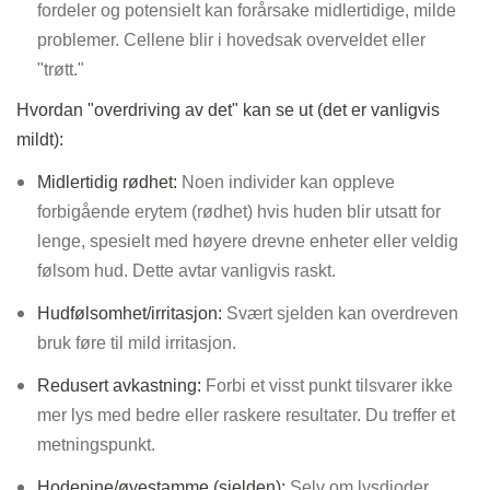
fordeler og potensielt kan forårsake midlertidige, milde
problemer. Cellene blir i hovedsak overveldet eller
"trøtt."
Hvordan "overdriving av det" kan se ut (det er vanligvis
mildt):
Midlertidig rødhet:
Noen individer kan oppleve
forbigående erytem (rødhet) hvis huden blir utsatt for
lenge, spesielt med høyere drevne enheter eller veldig
følsom hud. Dette avtar vanligvis raskt.
Hudfølsomhet/irritasjon:
Svært sjelden kan overdreven
bruk føre til mild irritasjon.
Redusert avkastning:
Forbi et visst punkt tilsvarer ikke
mer lys med bedre eller raskere resultater. Du treffer et
metningspunkt.
Hodepine/øyestamme (sjelden):
Selv om lysdioder