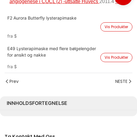
angiogenese i COCL (2) -uttsatte Huvecs
2011.4
↩
F2 Aurora Butterfly lysterapimaske
Vis Produkter
fra
$
E49 Lysterapimaske med flere bølgelengder
for ansikt og nakke
Vis Produkter
fra
$
Prev
NESTE
INNHOLDSFORTEGNELSE
Ta Kontakt Med Oss.