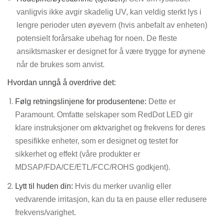
vanligvis ikke avgir skadelig UV, kan veldig sterkt lys i
lengre perioder uten øyevern (hvis anbefalt av enheten)
potensielt forårsake ubehag for noen. De fleste
ansiktsmasker er designet for å være trygge for øynene
når de brukes som anvist.
Hvordan unngå å overdrive det:
Følg retningslinjene for produsentene:
Dette er
Paramount. Omfatte selskaper som RedDot LED gir
klare instruksjoner om øktvarighet og frekvens for deres
spesifikke enheter, som er designet og testet for
sikkerhet og effekt (våre produkter er
MDSAP/FDA/CE/ETL/FCC/ROHS godkjent).
Lytt til huden din:
Hvis du merker uvanlig eller
vedvarende irritasjon, kan du ta en pause eller redusere
frekvens/varighet.