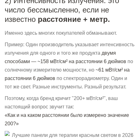
2) Интенсивность излучения: это
число бессмысленно, если не
известно
расстояние + метр.
Именно здесь многих покупателей обманывают.
Пример: Один производитель указывает интенсивность
излучения для одного и того же продукта
двумя
способами
— ~158 мВт/см² на расстоянии 6 дюймов
по
солнечному измерителю мощности, но
~61 мВт/см² на
расстоянии 6 дюймов
по спектрорадиометру. Один и
тот же свет. Разные инструменты. Разный результат.
Поэтому, когда бренд кричит "200+ мВт/см²", ваш
настоящий вопрос звучит так:
«Как и на каком расстоянии было измерено значение
200?»