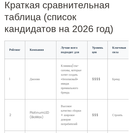
Краткая сравнительная
таблица (список
кандидатов на 2026 год)
Лучше всего
Уровень
Ключевая
Рейтинг
Компания
подходит для
цен
сила
Клиники/спа-
салоны, которые
хотят создать
1
Джоовв
«безопасный»
$$$$
Бренд
имидж
премиального
бренда.
Высокое
качество сборки
PlatinumLED
2
+ широкое
$$$
Строить
(BioMax)
доверие
потребителей