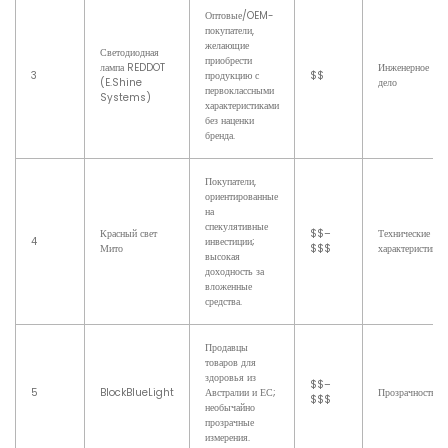
Оптовые/OEM-
покупатели,
желающие
Светодиодная
приобрести
лампа REDDOT
Инженерное
3
продукцию с
$$
(E.Shine
дело
первоклассными
Systems)
характеристиками
без наценки
бренда.
Покупатели,
ориентированные
на
спекулятивные
Красный свет
$$–
Технические
4
инвестиции;
Мито
$$$
характеристики
высокая
доходность за
вложенные
средства.
Продавцы
товаров для
здоровья из
$$–
5
BlockBlueLight
Австралии и ЕС;
Прозрачность
$$$
необычайно
прозрачные
измерения.