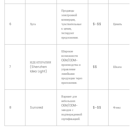
Продавцы
электронной
коммерции,
6
Хуга
чувствительные
$–$$
Ценить
к ценам,
тестируют
предложения.
Широкие
возможности
OEM/ODM-
ИДЕАТЕРАПИЯ
производства и
7
(Shenzhen
$$
Шкала
управление
Idea Light)
линейками
продукции через
приложения.
Вариант для
небольших
OEM/ODM-
8
Sunsred
$–$$
Флекс
заводов с
подтвержденной
сертификацией.