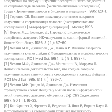
воздействия на сперму и изучение последствий этого воздействия
на сперматозоиды человека (экспериментальное исследование)
.
Труды «Применение лазеров в биологии и медицине»
. 1995: 120-1.
[4]
Горюнов СВ.
Влияние низкоэнергетического лазерного
излучения на сперматозоиды человека (экспериментальное
исследование) [Автореферат диссертации]
. Москва; 1996.
[5] Поррас М.Д., Бермудес Д., Паррадо К.
Биологическое
воздействие лазерного ИК-излучения на семиниферный эпителий
.
Инвест Клин Лазер.
1986;
3
(
1
): 57-60.
[6]
Челани М.Ф., Джилиоли Дж., Фано А.Р.
Влияние лазерного
излучения на клетки Лейдига: Функциональные и морфологические
исследования
.
IRCS Med Sci.
1984;
12
(
9
): 883-4.
[7]
Челани М.Ф., Джилиоли Дж., Монтанини В., Моррама П.
Дополнительные доказательства того, что среднее лазерное
излучение может стимулировать стероидогенез в клетках Лейдига.
.
IRCS Med Sci.
1985;
13
(
4
): 336-7.
[8]
Челани МФ, Гранди М, Джилиоли Дж.
Изменения
стреоидогенеза клеток Лейдига у мышей после инфракрасного и
гелий-неонового лазерного облучения
.
Exp Clin Эндокринол.
1987;
80
(
1
): 16-22.
[9] Бан Франгез Х, Франгез И, Верденик И, Янса В, Вирант Клун И.
Фотобиомодуляция светодиодами улучшает подвижность