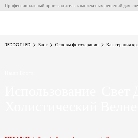
Профессиональный производитель комплексных решений для све
REDDOT LED
Блог
Основы фототерапии
Как терапия к
Наши Блоги
Использование Свет 
Холистический Велне