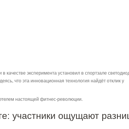
и в качестве эксперимента установил в спортзале светоди
еясь, что эта инновационная технология найдёт отклик у
идетелем настоящей фитнес-революции.
те: участники ощущают разниц