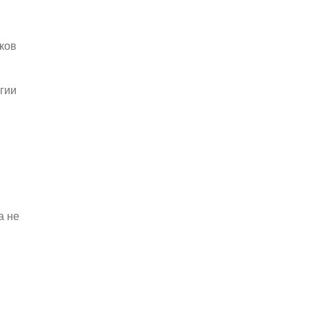
ков
гии
а не