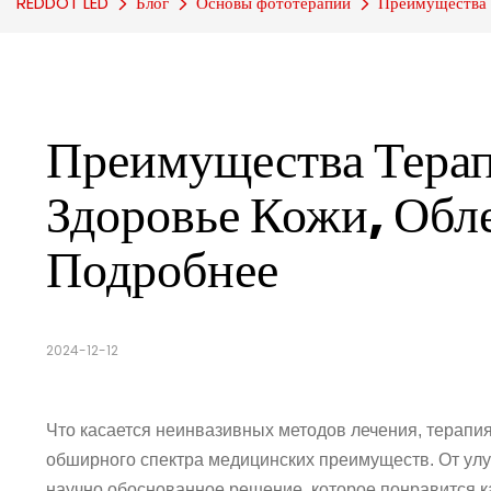
REDDOT LED
Блог
Основы фототерапии
Преимущества т
Преимущества Терап
Здоровье Кожи, Обле
Подробнее
2024-12-12
Что касается неинвазивных методов лечения, терапия
обширного спектра медицинских преимуществ. От ул
научно обоснованное решение, которое понравится ка