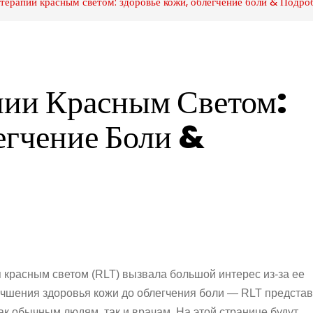
ерапии красным светом: здоровье кожи, облегчение боли & Подро
ии Красным Светом: 
гчение Боли & 
 красным светом (RLT) вызвала большой интерес из-за ее
учшения здоровья кожи до облегчения боли — RLT представ
к обычным людям, так и врачам. На этой странице будут