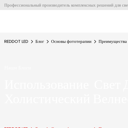
Профессиональный производитель комплексных решений для све
REDDOT LED
Блог
Основы фототерапии
Преимущества т
Наши Блоги
Использование Свет 
Холистический Велне