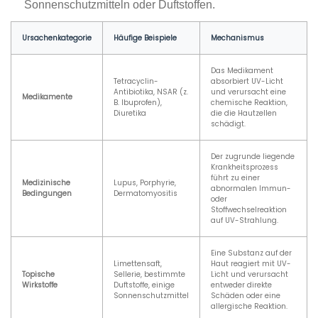
Sonnenschutzmitteln oder Duftstoffen.
Ursachenkategorie
Häufige Beispiele
Mechanismus
Das Medikament
Tetracyclin-
absorbiert UV-Licht
Antibiotika, NSAR (z.
und verursacht eine
Medikamente
B. Ibuprofen),
chemische Reaktion,
Diuretika
die die Hautzellen
schädigt.
Der zugrunde liegende
Krankheitsprozess
führt zu einer
Medizinische
Lupus, Porphyrie,
abnormalen Immun-
Bedingungen
Dermatomyositis
oder
Stoffwechselreaktion
auf UV-Strahlung.
Eine Substanz auf der
Limettensaft,
Haut reagiert mit UV-
Topische
Sellerie, bestimmte
Licht und verursacht
Wirkstoffe
Duftstoffe, einige
entweder direkte
Sonnenschutzmittel
Schäden oder eine
allergische Reaktion.