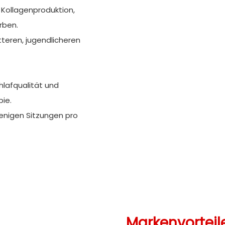
Kollagenproduktion,
rben.
teren, jugendlicheren
chlafqualität und
pie.
wenigen Sitzungen pro
Markenvorteil