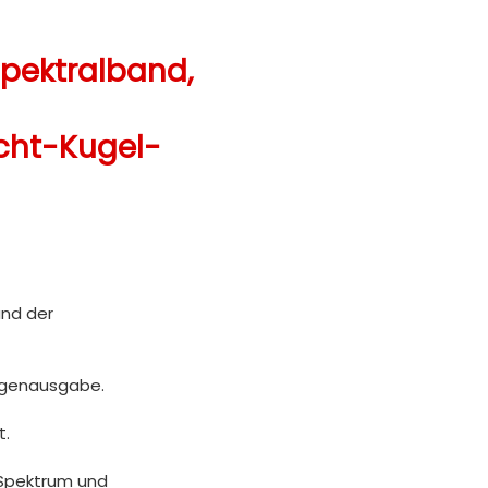
pektralband,
icht-Kugel-
und der
ängenausgabe.
t.
 Spektrum und