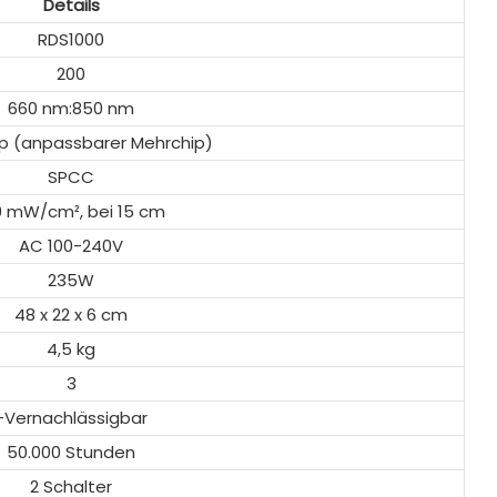
Details
RDS1000
200
660 nm:850 nm
ip (anpassbarer Mehrchip)
SPCC
9 mW/cm², bei 15 cm
AC 100-240V
235W
48 x 22 x 6 cm
4,5 kg
3
-Vernachlässigbar
50.000 Stunden
2 Schalter