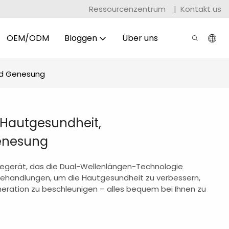
Ressourcenzentrum
|
Kontakt us
OEM/ODM
Bloggen
Über uns
und Genesung
 Hautgesundheit,
enesung
apiegerät, das die Dual-Wellenlängen-Technologie
rbehandlungen, um die Hautgesundheit zu verbessern,
eration zu beschleunigen – alles bequem bei Ihnen zu