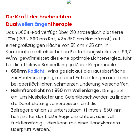
Die Kraft der hochdichten
Dual
wellenlänge
ntherapie
Das YD004-Pad verfügt über 210 strategisch platzierte
LEDs (168 x 660 nm Rot, 42 x 850 nm Nahinfrarot) auf
einer großzügigen Fläche von 55 cm x 35 cm. In
Kombination mit einer hohen Bestrahlungsstärke von 99,7
W/m² gewährleistet dies eine optimale Lichtenergiezufuhr
für die effektive Behandlung größerer Körperareale.
660nm
Rotlicht
: Wirkt gezielt auf die Hautoberfläche
zur Hautverjüngung, reduziert Entzündungen und kann
bei oberflächlichen Schmerzen Linderung verschaffen.
Nahinfrarotlicht mit 850 nm Wellenlänge
: Dringt tief
ein, um Muskelkater und Gelenkbeschwerden zu lindern,
die Durchblutung zu verbessern und die
Zellregeneration zu unterstützen. (Hinweis: 850-nm-
Licht ist für das bloße Auge unsichtbar, aber voll
funktionsfähig – dies kann mit einer Handykamera
überprüft werden.)