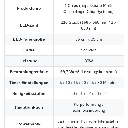
4 Chips (anpassbare Multi-
Produktchip
Chip-/Single-Chip-Systeme)
210 Stück (168 x 660 nm, 42 x
LED-Zahl
850 nm)
LED-Panelgröße
55 cm x 35 cm
Farbe
Schwarz
Leistung
30W
Bestrahlungsstärke
99,7 W/m²
(Leistungskennzahl)
Timer-Einstellungen
5 / 10 / 15 / 20 / 25 / 30 Minuten
Helligkeitsstufen
L0 / L1 / L2 / L3 / L4
Körperformung /
Hauptfunktion
Schmerzlinderung
Ja (Hinweis: Für volle Intensität ist
Powerbank-
die direkte Stromversorgung über