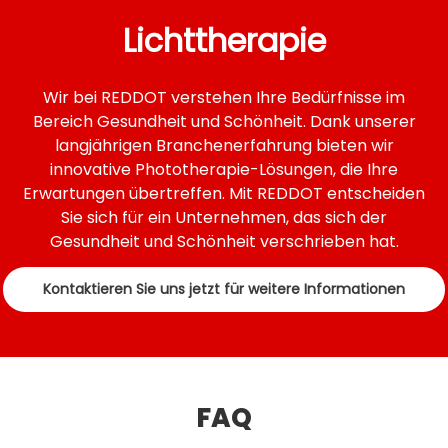
Unternehmensidentität
Rotlichttherapiegerät
e von
widerspiegeln und Ihre
Lichttherapie
REDDOT in Ihre Angebote in
Marktpräsenz stärken.
den Bereichen Wellness,
Schönheit, Spa oder
Wir bei REDDOT verstehen Ihre Bedürfnisse im
Sportregeneration integriert
Bereich Gesundheit und Schönheit. Dank unserer
werden können und Ihren
langjährigen Branchenerfahrung bieten wir
Kunden einen Mehrwert
bieten.
innovative Phototherapie-Lösungen, die Ihre
Erwartungen übertreffen. Mit REDDOT entscheiden
Sie sich für ein Unternehmen, das sich der
Gesundheit und Schönheit verschrieben hat.
Kontaktieren Sie uns jetzt für weitere Informationen
FAQ