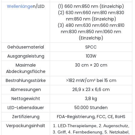
Wellenlänge
n/LED
(1) 660 nm:850 nm (Einzelchip)
(2) 630 nm:660 nm:810 nm:830
nm:850 nm (Einzelchip)
(3) 480 nm:630 nm:660 nm:810
nm:830 nm:850 nm:1060 nm
(Einzelchip)
Gehäusematerial
SPCC
Ausgangsleistung
103W
Maximale
30 cm × 20 cm
Abdeckungsfläche
Bestrahlungsstärke
>182 mW/cm² bei 15 cm
Abmessungen
26,9 x 23 x 6,6 cm
Nettogewicht
3,8 kg
LED-Lebensdauer
50.000 Stunden
Zertifizierung
FDA-Registrierung, FCC, CE, RoHS
Verpackungsinhalt
1. LED-Therapielampe, 2. Augenschutz,
3. Griff, 4. Fernbedienung, 5. Netzkabel,