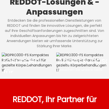
REDDOT-Lösungen & -
Anpassungen
Entdecken Sie die professionellen Dienstleistungen von
REDDOT und finden Sie innovative Lösungen, die perfekt
auf Ihre Geschäftsanforderungen zugeschnitten sind. Von
individuellen Anpassungen bis hin zu zielgerichteten
Anwendungen bieten wir umfassende Unterstützung zur
Stärkung Ihrer Marke.
Lösungen
Anpassungsd
für
Besuchen Sie unsere Seite
„Anpassungsdienste“, um zu
erfahren, wie wir unsere
Unternehmen
Produkte an Ihre
Markenbedürfnisse
Besuchen Sie unsere
anpassen können und so
REDDOT, Ihr Partner für
Lösungsseite, um zu
einzigartige Lösungen
erfahren, wie die
gewährleisten, die Ihre
professionellen