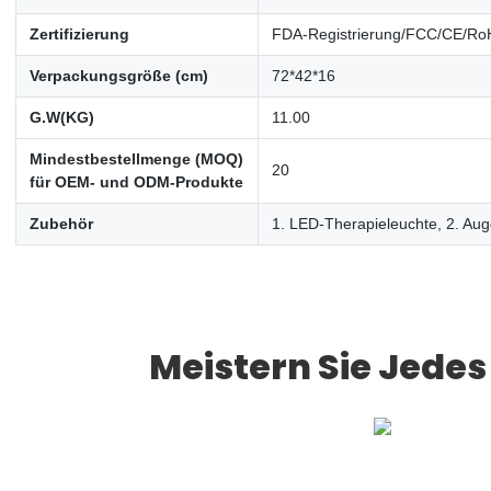
Zertifizierung
FDA-Registrierung/FCC/CE/Ro
Verpackungsgröße (cm)
72*42*16
G.W(KG)
11.00
Mindestbestellmenge (MOQ)
20
für OEM- und ODM-Produkte
Zubehör
1. LED-Therapieleuchte, 2. Aug
Meistern Sie Jed