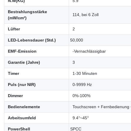
N.W(KG)
5.9
Bestrahlungsstärke
114, bei 6 Zoll
(mW/cm²)
Lüfter
2
LED-Lebensdauer (Std.)
50,000
EMF-Emission
-Vernachlässigbar
Garantie (Jahre)
3
Timer
1-30 Minuten
Puls (nur NIR)
0-9999 Hz
Dimmer
0%-100%
Bedienelemente
Touchscreen + Fernbedienung 
Arbeitsumfeld
9.4°~45°
PowerShell
SPCC