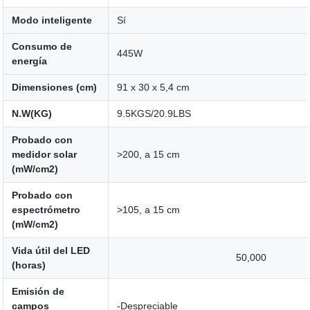
Modo inteligente
Sí
Consumo de
445W
energía
Dimensiones (cm)
91 x 30 x 5,4 cm
N.W(KG)
9.5KGS/20.9LBS
Probado con
medidor solar
>200, a 15 cm
(mW/cm2)
Probado con
espectrómetro
>105, a 15 cm
(mW/cm2)
Vida útil del LED
50,000
(horas)
Emisión de
campos
-Despreciable