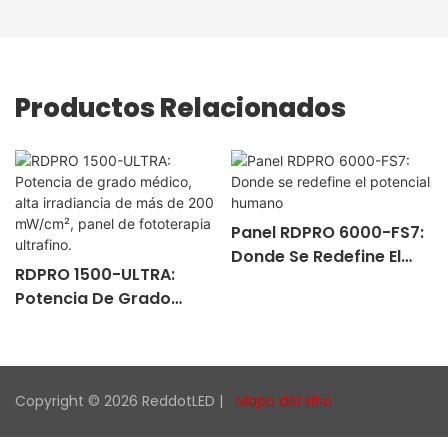
Productos Relacionados
Panel RDPRO 6000-FS7:
Donde Se Redefine El
RDPRO 1500-ULTRA:
Potencial Humano
Potencia De Grado
Médico, Alta Irradiancia
De Más De 200
MW/cm², Panel De
Fototerapia Ultrafino.
Copyright © 2026 ReddotLED |
Mapa del sitio