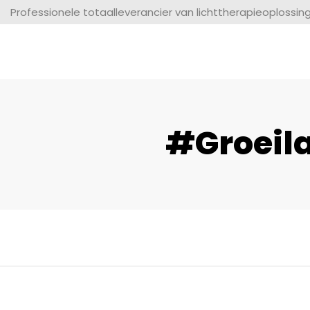
Professionele totaalleverancier van lichttherapieoplossin
#Groeil