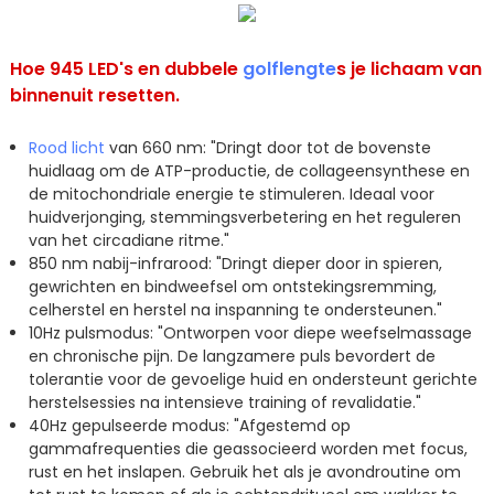
Hoe 945 LED's en dubbele
golflengte
s je lichaam van
binnenuit resetten.
Rood licht
van 660 nm: "Dringt door tot de bovenste
huidlaag om de ATP-productie, de collageensynthese en
de mitochondriale energie te stimuleren. Ideaal voor
huidverjonging, stemmingsverbetering en het reguleren
van het circadiane ritme."
850 nm nabij-infrarood: "Dringt dieper door in spieren,
gewrichten en bindweefsel om ontstekingsremming,
celherstel en herstel na inspanning te ondersteunen."
10Hz pulsmodus: "Ontworpen voor diepe weefselmassage
en chronische pijn. De langzamere puls bevordert de
tolerantie voor de gevoelige huid en ondersteunt gerichte
herstelsessies na intensieve training of revalidatie."
40Hz gepulseerde modus: "Afgestemd op
gammafrequenties die geassocieerd worden met focus,
rust en het inslapen. Gebruik het als je avondroutine om