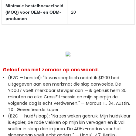
Minimale bestelhoeveelheid
(MOQ) voor OEM- en ODM-
20
producten
Geloof ons niet zomaar op ons woord.
(B2C — herstel): "Ik was sceptisch nadat ik $1200 had
uitgegeven aan een merkmat die slap aanvoelde. De
YD007 voelt merkbaar steviger aan — ik gebruik hem 30
minuten na elke CrossFit-sessie en mijn spierpijn de
volgende dag is echt verdwenen." — Marcus T., 34, Austin,
TX · Geverifieerde koper
(B2C — huid/slaap): "Na zes weken gebruik. Mijn huidskleur
is egaler, de rode vlekken op mijn kin vervagen en ik val
sneller in slaap dan in jaren. De 40Hz-modus voor het
slapengaan voelt echt anders." — Lina K., 47, Berlijn ·