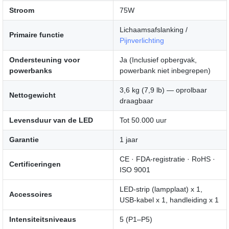
Stroom
75W
Lichaamsafslanking /
Primaire functie
Pijnverlichting
Ondersteuning voor
Ja (Inclusief opbergvak,
powerbanks
powerbank niet inbegrepen)
3,6 kg (7,9 lb) — oprolbaar
Nettogewicht
draagbaar
Levensduur van de LED
Tot 50.000 uur
Garantie
1 jaar
CE · FDA-registratie · RoHS ·
Certificeringen
ISO 9001
LED-strip (lampplaat) x 1,
Accessoires
USB-kabel x 1, handleiding x 1
Intensiteitsniveaus
5 (P1–P5)