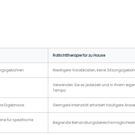
Rotlichttherapie für zu Hause
zungsgebühren
Niedrigere Vorabkosten, keine Sitzungsgebü
Verwenden Sie es jederzeit und in Ihrem eige
Tempo
ere Ergebnisse
Geringere Intensität erfordert häufigere An
e für spezifische
Begrenzte Behandlungsbereichsmöglichkeit