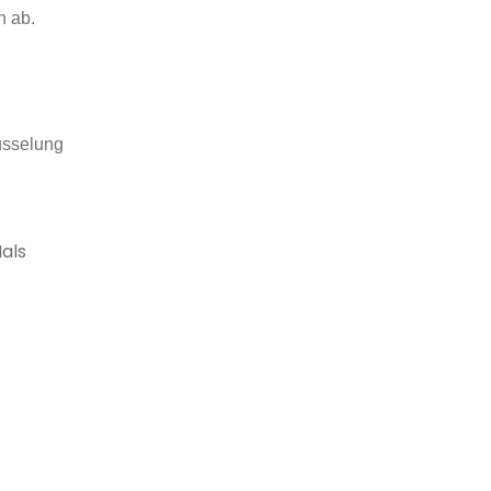
n ab.
lüsselung
Hals