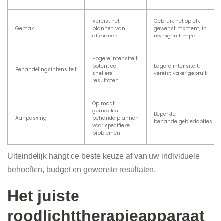
Vereist het
Gebruik het op elk
Gemak
plannen van
gewenst moment, in
afspraken
uw eigen tempo
Hogere intensiteit,
potentieel
Lagere intensiteit,
Behandelingsintensiteit
snellere
vereist vaker gebruik
resultaten
Op maat
gemaakte
Beperkte
Aanpassing
behandelplannen
behandelgebiedopties
voor specifieke
problemen
Uiteindelijk hangt de beste keuze af van uw individuele
behoeften, budget en gewenste resultaten.
Het juiste
roodlichttherapieapparaat