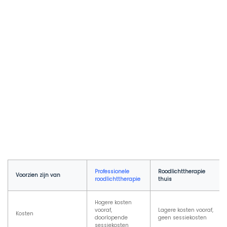
Professionele
Roodlichttherapie
Voorzien zijn van
roodlichttherapie
thuis
Hogere kosten
vooraf,
Lagere kosten vooraf,
Kosten
doorlopende
geen sessiekosten
sessiekosten