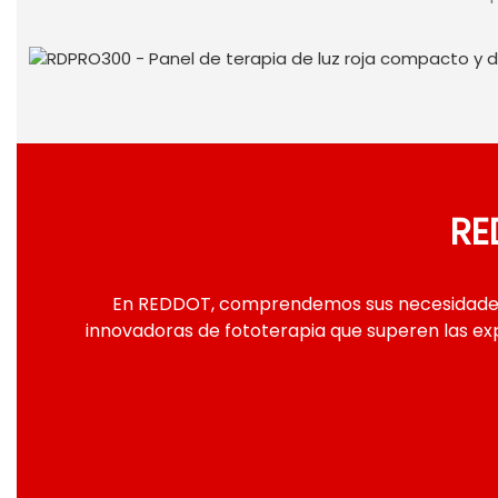
Soluciones para empresa
Visite nuestra página de soluciones para descubrir có
profesionales de terapia de
luz roja
de REDDOT pueden
servicios de bienestar, belleza, spa o recuperación de
RE
sus clientes.
En REDDOT, comprendemos sus necesidades d
innovadoras de fototerapia que superen las exp