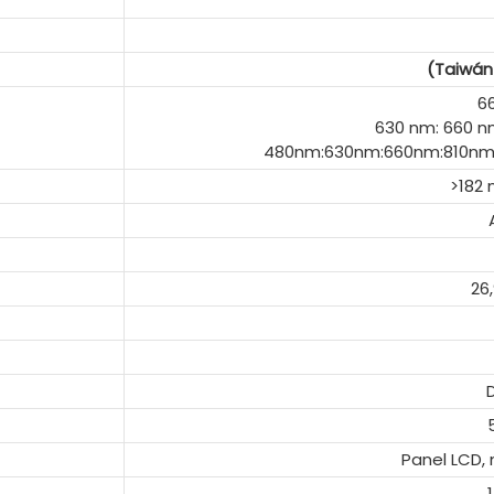
(Taiwán 
6
630 nm: 660 n
480nm:630nm:660nm:810nm:
>182
26
Panel LCD,