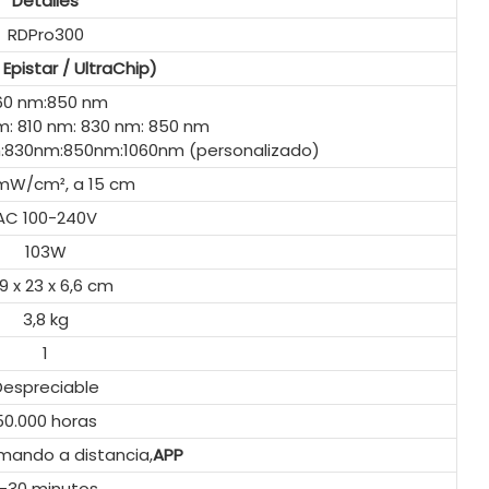
Detalles
RDPro300
Epistar / UltraChip)
60 nm:850 nm
m: 810 nm: 830 nm: 850 nm
830nm:850nm:1060nm (personalizado)
 mW/cm², a 15 cm
AC 100-240V
103W
,9 x 23 x 6,6 cm
3,8 kg
1
Despreciable
50.000 horas
 mando a distancia,
APP
1-30 minutos