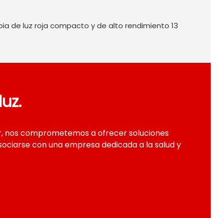
 personalización
Servicios de Personalización para descubrir cómo
s productos a las necesidades de su marca,
nicas que reflejen la identidad de su empresa y
uz.
el mercado.
or, nos comprometemos a ofrecer soluciones
asociarse con una empresa dedicada a la salud y