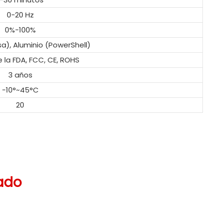
0-20 Hz
0%-100%
), Aluminio (PowerShell)
e la FDA, FCC, CE, ROHS
3 años
-10°~45°C
20
ado