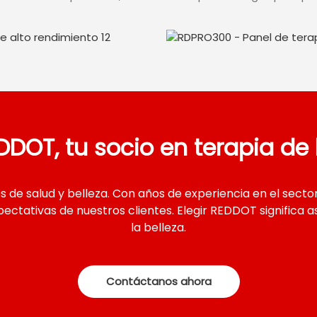
s
Servicios de
mo los dispositivos
Visite nuestra página de 
 integrarse en sus
podemos adaptar nuestro
portiva, aportando valor a
garantizando soluciones ú
DDOT, tu socio en terapia de l
mejoren su presencia en 
e salud y belleza. Con años de experiencia en el sect
ectativas de nuestros clientes. Elegir REDDOT significa 
la belleza.
Contáctanos ahora