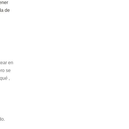
ener
da de
tear en
ero se
qué
,
do.