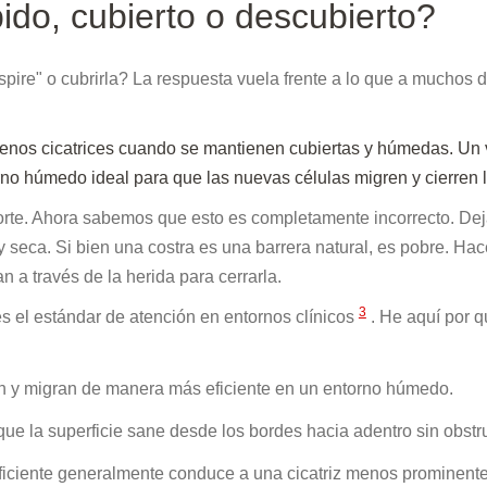
do, cubierto o descubierto?
spire" o cubrirla? La respuesta vuela frente a lo que a muchos 
menos cicatrices cuando se mantienen cubiertas y húmedas. Un
torno húmedo ideal para que las nuevas células migren y cierren l
corte. Ahora sabemos que esto es completamente incorrecto. De
y seca. Si bien una costra es una barrera natural, es pobre. Ha
n a través de la herida para cerrarla.
3
 es el estándar de atención en entornos clínicos
. He aquí por 
n y migran de manera más eficiente en un entorno húmedo.
 que la superficie sane desde los bordes hacia adentro sin obstr
ficiente generalmente conduce a una cicatriz menos prominente