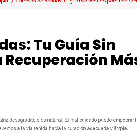
apia
Curación de heridas: tu guía sin sentido para una r
as: Tu Guía Sin 
a Recuperación Más
atriz desagradable es natural. El mal cuidado puede empeorar 
evemos a la vía rápida hacia la curación adecuada y limpia.