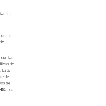
itamina
ordial.
 de
 con las
íficas de
. Esta
nte de
vos de
13485
, es