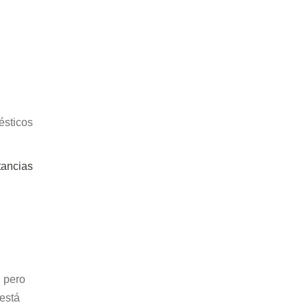
ésticos
tancias
 pero
 está