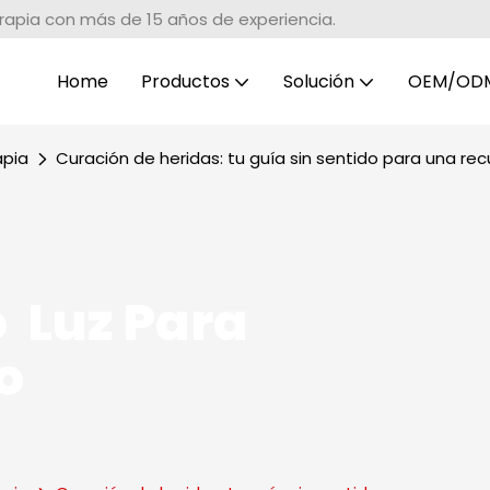
erapia con más de 15 años de experiencia.
Home
Productos
Solución
OEM/OD
apia
Curación de heridas: tu guía sin sentido para una r
 Luz Para
o