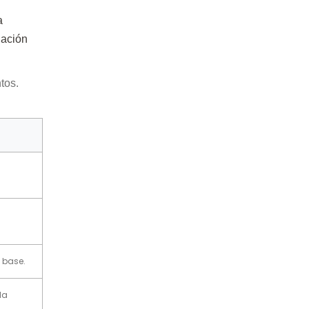
a
lación
tos.
 base.
la