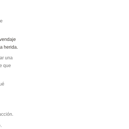
de
 vendaje
a herida.
jar una
ce que
qué
ucción.
.