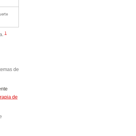
uerte
1
va.
stemas de
ente
erapia de
e