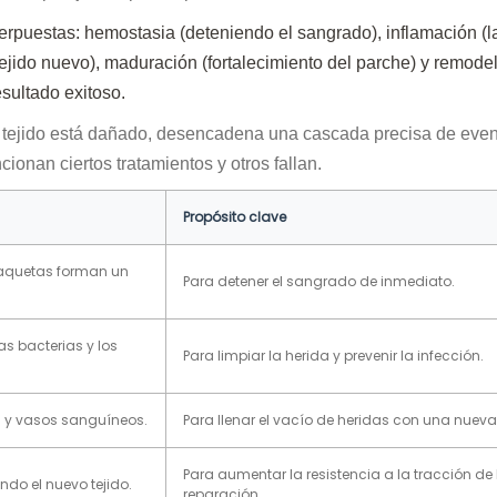
erpuestas: hemostasia (deteniendo el sangrado), inflamación (l
 tejido nuevo), maduración (fortalecimiento del parche) y remode
esultado exitoso.
 tejido está dañado, desencadena una cascada precisa de even
onan ciertos tratamientos y otros fallan.
Propósito clave
laquetas forman un
Para detener el sangrado de inmediato.
as bacterias y los
Para limpiar la herida y prevenir la infección.
) y vasos sanguíneos.
Para llenar el vacío de heridas con una nueva
Para aumentar la resistencia a la tracción de 
ndo el nuevo tejido.
reparación.