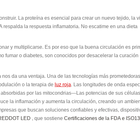
struir. La proteína es esencial para crear un nuevo tejido, la v
a A respalda la respuesta inflamatoria. No escatime en una dieta
nar y multiplicarse. Es por eso que la buena circulación es prim
mo fumar o diabetes, son conocidos por desacelerar la curación
 nos da una ventaja. Una de las tecnologías más prometedoras
odulación o la terapia de
luz roja
. Las longitudes de onda espec
son absorbidas por las mitocondrias—Las potencias de sus células
uce la inflamación y aumenta la circulación, creando un ambie
mpresas que buscan soluciones confiables y efectivas, dispositi
REDDOT LED
, que sostiene
Certificaciones de la FDA e ISO