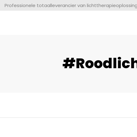
Professionele totaalleverancier van lichttherapieoplossin
#Roodlich