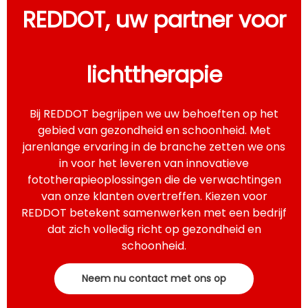
Ga naar onze pagina met
merkbehoeften. Zo zorgen
REDDOT, uw partner voor
oplossingen om te zien
we voor unieke
hoe de professionele
oplossingen die uw
roodlichttherapieapparaten
bedrijfsidentiteit
van REDDOT kunnen
weerspiegelen en uw
lichttherapie
worden geïntegreerd in uw
marktpositie versterken.
wellness-, beauty-, spa-
of sportrevalidatieaanbod
Bij REDDOT begrijpen we uw behoeften op het
en zo waarde toevoegen
gebied van gezondheid en schoonheid. Met
voor uw klanten.
jarenlange ervaring in de branche zetten we ons
in voor het leveren van innovatieve
fototherapieoplossingen die de verwachtingen
van onze klanten overtreffen. Kiezen voor
REDDOT betekent samenwerken met een bedrijf
dat zich volledig richt op gezondheid en
schoonheid.
Neem nu contact met ons op