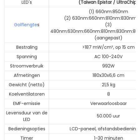
LED's
(Taiwan Epistar / UltraChip)
(1) 660nm:850nm
(2) 630nm:660nm:810nm:830nm:
Golflengte
s
(3)
480nm:630nm:660nm:810nm:830nm:85
(aangepast)
Bestraling
>187 mW/cm², op 15 cm
Spanning
AC 100-240V
Stroomverbruik
992W
Afmetingen
180x30x6,6 cm
Gewicht (netto)
21,5 kg
Koelventilatoren
8
EMF-emissie
Verwaarloosbaar
Levensduur van de
50.000 uur
LED
Bedieningsopties
LCD-paneel, afstandsbediening,
Timer
1-30 minuten