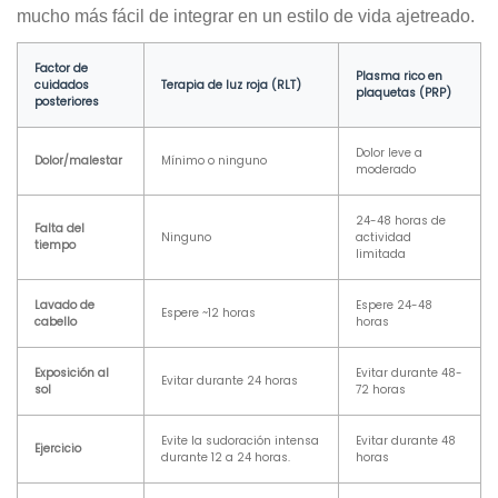
mucho más fácil de integrar en un estilo de vida ajetreado.
Factor de
Plasma rico en
cuidados
Terapia de luz roja (RLT)
plaquetas (PRP)
posteriores
Dolor leve a
Dolor/malestar
Mínimo o ninguno
moderado
24-48 horas de
Falta del
Ninguno
actividad
tiempo
limitada
Lavado de
Espere 24-48
Espere ~12 horas
cabello
horas
Exposición al
Evitar durante 48-
Evitar durante 24 horas
sol
72 horas
Evite la sudoración intensa
Evitar durante 48
Ejercicio
durante 12 a 24 horas.
horas