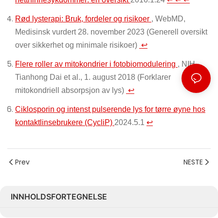
Rød lysterapi: Bruk, fordeler og risikoer
, WebMD,
Medisinsk vurdert 28. november 2023 (Generell oversikt
over sikkerhet og minimale risikoer)
↩
Flere roller av mitokondrier i fotobiomodulering
, NIH,
Tianhong Dai et al., 1. august 2018 (Forklarer
mitokondriell absorpsjon av lys)
↩
Ciklosporin og intenst pulserende lys for tørre øyne hos
kontaktlinsebrukere (CycliP)
2024.5.1
↩
Prev
NESTE
INNHOLDSFORTEGNELSE