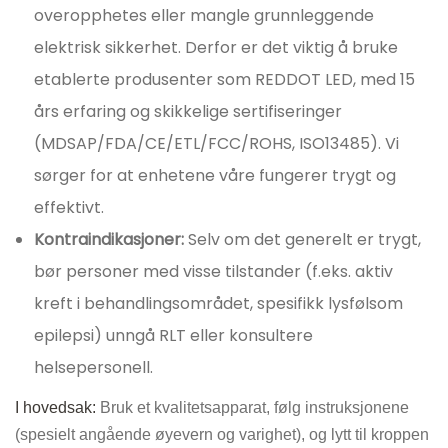
overopphetes eller mangle grunnleggende
elektrisk sikkerhet. Derfor er det viktig å bruke
etablerte produsenter som REDDOT LED, med 15
års erfaring og skikkelige sertifiseringer
(MDSAP/FDA/CE/ETL/FCC/ROHS, ISO13485). Vi
sørger for at enhetene våre fungerer trygt og
effektivt.
Kontraindikasjoner:
Selv om det generelt er trygt,
bør personer med visse tilstander (f.eks. aktiv
kreft i behandlingsområdet, spesifikk lysfølsom
epilepsi) unngå RLT eller konsultere
helsepersonell.
I hovedsak:
Bruk et kvalitetsapparat, følg instruksjonene
(spesielt angående øyevern og varighet), og lytt til kroppen