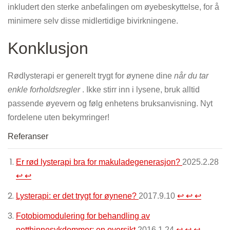
inkludert den sterke anbefalingen om øyebeskyttelse, for å
minimere selv disse midlertidige bivirkningene.
Konklusjon
Rødlysterapi er generelt trygt for øynene dine
når du tar
enkle forholdsregler
. Ikke stirr inn i lysene, bruk alltid
passende øyevern og følg enhetens bruksanvisning. Nyt
fordelene uten bekymringer!
Referanser
Er rød lysterapi bra for makuladegenerasjon?
2025.2.28
↩
↩
Lysterapi: er det trygt for øynene?
2017.9.10
↩
↩
↩
Fotobiomodulering for behandling av
netthinnesykdommer: en oversikt
2016.1.24
↩
↩
↩