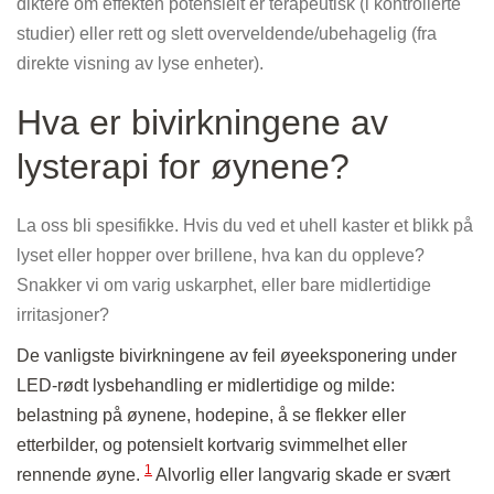
diktere om effekten potensielt er terapeutisk (i kontrollerte
studier) eller rett og slett overveldende/ubehagelig (fra
direkte visning av lyse enheter).
Hva er bivirkningene av
lysterapi for øynene?
La oss bli spesifikke. Hvis du ved et uhell kaster et blikk på
lyset eller hopper over brillene, hva kan du oppleve?
Snakker vi om varig uskarphet, eller bare midlertidige
irritasjoner?
De vanligste bivirkningene av feil øyeeksponering under
LED-rødt lysbehandling er midlertidige og milde:
belastning på øynene, hodepine, å se flekker eller
etterbilder, og potensielt kortvarig svimmelhet eller
1
rennende øyne.
Alvorlig eller langvarig skade er svært