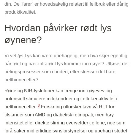
din. De “farer” er hovedsakelig relatert til feilbruk eller dårlig
produktkvalitet.
Hvordan påvirker rødt lys
øynene?
Vi vet
lys
Lys kan være ubehagelig, men hva skjer egentlig
når rødt og nær-infrarødt lys kommer inn i øyet? Utløser det
helingsprosesser som i huden, eller stresser det bare
netthinneceller?
Røde og NIR-lysfotoner kan trenge inn i øyevev, og
potensielt stimulere mitokondrier og cellulær aktivitet i
3
netthinneceller.
Forskning utforsker lavnivå RLT for
tilstander som AMD og diabetisk retinopati, men høy
intensitet eller direkte stirring overvelder cellene, noe som
forårsaker midlertidige synsforstyrrelser og ubehag i stedet