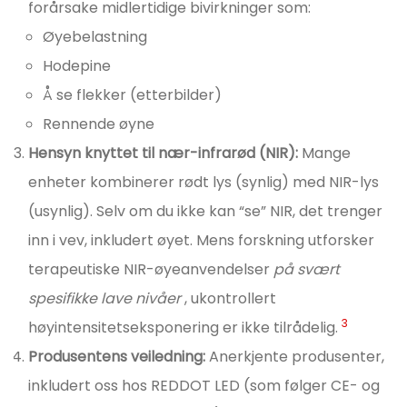
forårsake midlertidige bivirkninger som:
Øyebelastning
Hodepine
Å se flekker (etterbilder)
Rennende øyne
Hensyn knyttet til nær-infrarød (NIR):
Mange
enheter kombinerer rødt lys (synlig) med NIR-lys
(usynlig). Selv om du ikke kan “se” NIR, det trenger
inn i vev, inkludert øyet. Mens forskning utforsker
terapeutiske NIR-øyeanvendelser
på svært
spesifikke lave nivåer
, ukontrollert
3
høyintensitetseksponering er ikke tilrådelig.
Produsentens veiledning:
Anerkjente produsenter,
inkludert oss hos REDDOT LED (som følger CE- og