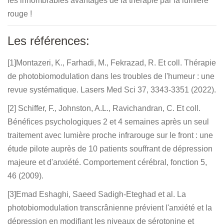
les innombrables avantages de la thérapie par la lumière
rouge !
Les références:
[1]Montazeri, K., Farhadi, M., Fekrazad, R. Et coll. Thérapie
de photobiomodulation dans les troubles de l'humeur : une
revue systématique. Lasers Med Sci 37, 3343-3351 (2022).
[2] Schiffer, F., Johnston, A.L., Ravichandran, C. Et coll.
Bénéfices psychologiques 2 et 4 semaines après un seul
traitement avec lumière proche infrarouge sur le front : une
étude pilote auprès de 10 patients souffrant de dépression
majeure et d'anxiété. Comportement cérébral, fonction 5,
46 (2009).
[3]Emad Eshaghi, Saeed Sadigh-Eteghad et al. La
photobiomodulation transcrânienne prévient l'anxiété et la
dépression en modifiant les niveaux de sérotonine et