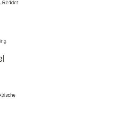
. Reddot
ing.
el
ktrische