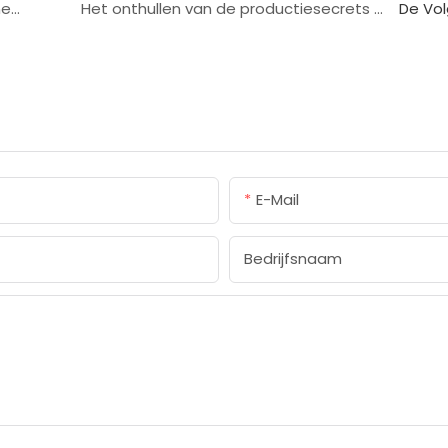
Laat u niet misleiden: de waarheid over uw paneel met rode lichttherapie
Het onthullen van de productiesecrets van uw rode lichttherapiepaneel
De Vo
E-Mail
Bedrijfsnaam