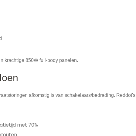
d
s in krachtige 850W full-body panelen.
doen
aatstoringen afkomstig is van schakelaars/bedrading. Reddot'
tietijd met 70%
efouten