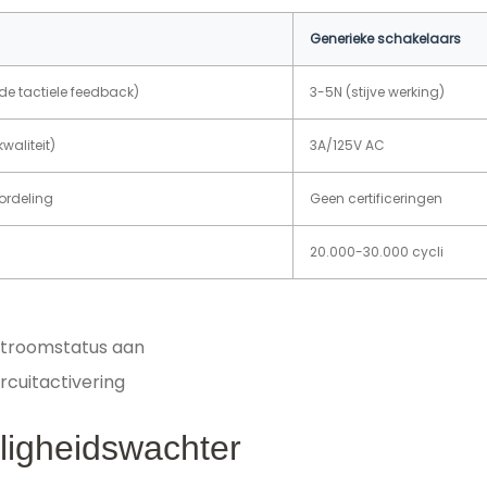
Generieke schakelaars
de tactiele feedback)
3-5N (stijve werking)
aliteit)
3A/125V AC
ordeling
Geen certificeringen
20.000-30.000 cycli
 stroomstatus aan
ircuitactivering
ligheidswachter