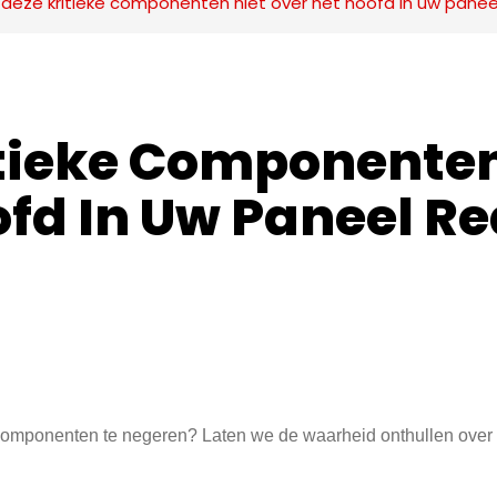
deze kritieke componenten niet over het hoofd in uw panee
itieke Componenten
fd In Uw Paneel Re
 componenten te negeren? Laten we de waarheid onthullen over