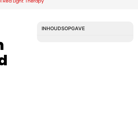
l Red Light Therapy
INHOUDSOPGAVE
 
d 