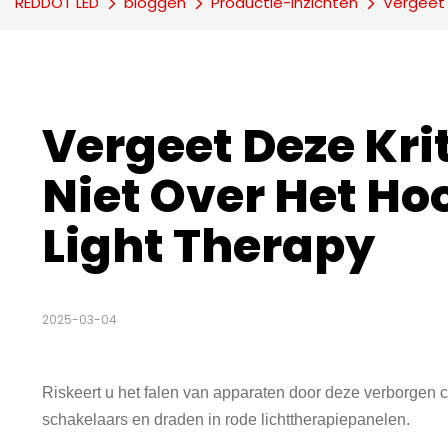
REDDOT LED
bloggen
Productie-inzichten
Vergeet 
Vergeet Deze Kr
Niet Over Het Hoo
Light Therapy
2025-03-04
Riskeert u het falen van apparaten door deze verborgen
schakelaars en draden in rode lichttherapiepanelen.