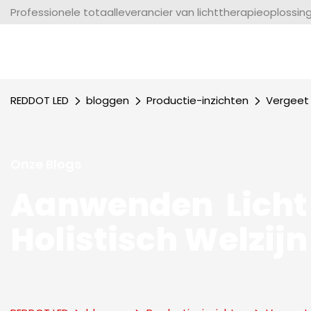
Professionele totaalleverancier van lichttherapieoplossin
REDDOT LED
bloggen
Productie-inzichten
Vergeet 
Onze Blogs
Aanwenden Licht
Holistisch Welzijn