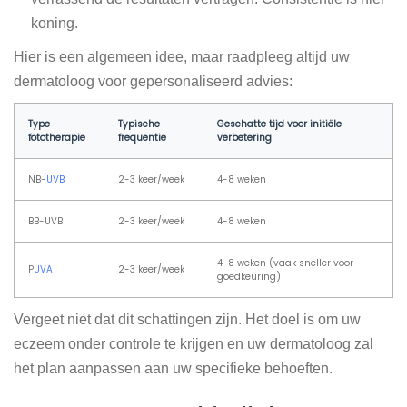
koning.
Hier is een algemeen idee, maar raadpleeg altijd uw
dermatoloog voor gepersonaliseerd advies:
Type
Typische
Geschatte tijd voor initiële
fototherapie
frequentie
verbetering
NB-
UVB
2-3 keer/week
4-8 weken
BB-UVB
2-3 keer/week
4-8 weken
4-8 weken (vaak sneller voor
P
UVA
2-3 keer/week
goedkeuring)
Vergeet niet dat dit schattingen zijn. Het doel is om uw
eczeem onder controle te krijgen en uw dermatoloog zal
het plan aanpassen aan uw specifieke behoeften.