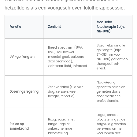
hetzelfde is als een voorgeschreven fototherapiesessie:
Medische
Functie
Zonlicht
fototherapie (bijv.
NB-UVB)
Specifieke, smalle
Breed spectrum (UVA,
golflengte (bijv.
UVB, UVC hoewel
311-313 nm voor
UV -golflengten
meestal geabsorbeerd
NB-UVB) gericht op
door ozonlaag),
therapeutisch
zichtbaar licht, infrarood
effect.
Nauwkeurig
Zeer variabel (tijd van
gecontroleerde en
Doseringsregeling
dag, seizoen, weer,
gemeten dosis
hoogte, reflectie)
door medische
professionals.
Lager, omdat
Hoog, vooral met
blootstellingstijden
Risico op
langdurige of
zorgvuldig worden
zonnebrand
onbeschermde
berekend om te
blootstelling.
voorkomen dat