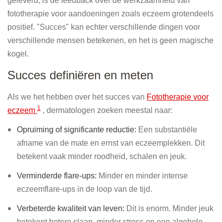
geleverd, is de feedback over de werkzaamheid van
fototherapie voor aandoeningen zoals eczeem grotendeels
positief. "Succes" kan echter verschillende dingen voor
verschillende mensen betekenen, en het is geen magische
kogel.
Succes definiëren en meten
Als we het hebben over het succes van
Fototherapie voor
1
eczeem
, dermatologen zoeken meestal naar:
Opruiming of significante reductie:
Een substantiële
afname van de mate en ernst van eczeemplekken. Dit
betekent vaak minder roodheid, schalen en jeuk.
Verminderde flare-ups:
Minder en minder intense
eczeemflare-ups in de loop van de tijd.
Verbeterde kwaliteit van leven:
Dit is enorm. Minder jeuk
betekent betere slaap, minder stress en een algehele