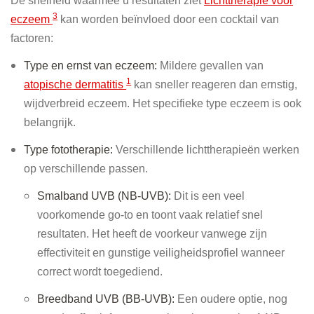
De snelheid waarmee u resultaten ziet
Lichttherapie voor
3
eczeem
kan worden beïnvloed door een cocktail van
factoren:
Type en ernst van eczeem:
Mildere gevallen van
1
atopische dermatitis
kan sneller reageren dan ernstig,
wijdverbreid eczeem. Het specifieke type eczeem is ook
belangrijk.
Type fototherapie:
Verschillende lichttherapieën werken
op verschillende passen.
Smalband UVB (NB-UVB):
Dit is een veel
voorkomende go-to en toont vaak relatief snel
resultaten. Het heeft de voorkeur vanwege zijn
effectiviteit en gunstige veiligheidsprofiel wanneer
correct wordt toegediend.
Breedband UVB (BB-UVB):
Een oudere optie, nog