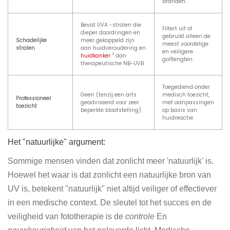
branden.
Bevat UVA -stralen die
Filtert uit of
dieper doordringen en
gebruikt alleen de
Schadelijke
meer gekoppeld zijn
meest voordelige
stralen
aan huidveroudering en
en veiligere
7
huidkanker
dan
golflengten.
therapeutische NB-UVB.
Toegediend onder
Geen (tenzij een arts
medisch toezicht,
Professioneel
geadviseerd voor zeer
met aanpassingen
toezicht
beperkte blootstelling)
op basis van
huidreactie.
Het "natuurlijke" argument:
Sommige mensen vinden dat zonlicht meer 'natuurlijk' is.
Hoewel het waar is dat zonlicht een natuurlijke bron van
UV is, betekent "natuurlijk" niet altijd veiliger of effectiever
in een medische context. De sleutel tot het succes en de
veiligheid van fototherapie is de
controle
En